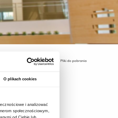
czna dla szkół ponadpodstawowych
Pliki do pobrania
O plikach cookies
ołecznościowe i analizować
artnerom społecznościowym,
anymi od Ciebie lub