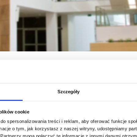
ednostki
Instytut Historii
Olimpiada historyczna
Olimpiada History
a
Szczegóły
anizacji I etapu Olimpiady Historycznej 2024/2025:
 plików cookie
do spersonalizowania treści i reklam, aby oferować funkcje sp
ormacje o tym, jak korzystasz z naszej witryny, udostępniamy p
Partnerzy mogą połączyć te informacje z innymi danymi otrzym
 pisemnej