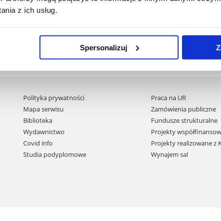
nia z ich usług.
j
Spersonalizuj
Z
Pomiń
Polityka prywatności
Praca na UR
nawigację
Mapa serwisu
Zamówienia publiczne
i
Biblioteka
Fundusze strukturalne
przejdź
Wydawnictwo
Projekty współfinansow
do
Covid info
Projekty realizowane z
treści
Studia podyplomowe
Wynajem sal