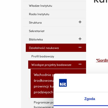
Władze Instytutu
Rada Instytutu
Struktura
Sekretariat
Biblioteka
Działalność naukowa
Profil badawczy
“Gordin
Wiodące projekty badawcze
Wschodnie pogranicze
środkowoeuropejskiej
“
prowincji kulturowej w
pradziejach
Zgoda
Pogranicze polsko-ruskie i
formowanie się Europy