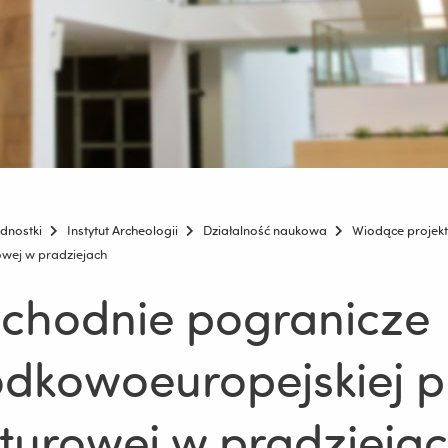
ednostki
Instytut Archeologii
Działalność naukowa
Wiodące projek
owej w pradziejach
chodnie pogranicze
odkowoeuropejskiej p
lturowej w pradzieja