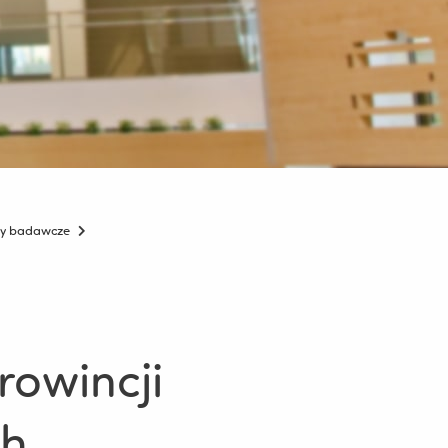
ty badawcze
rowincji
ch