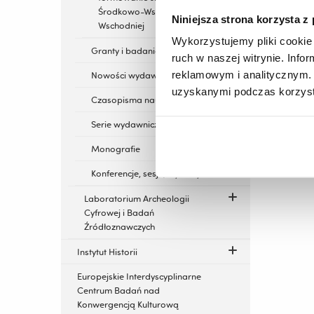
"N
Środkowo-Wschodniej i
Niniejsza strona korzysta z
Wschodniej
Wykorzystujemy pliki cookie 
Granty i badania
ruch w naszej witrynie. Inf
“Prze
reklamowym i analitycznym. 
Nowości wydawnicze
uzyskanymi podczas korzysta
Czasopisma naukowe
Serie wydawnicze
Monografie
Konferencje, sesje, wykłady
Laboratorium Archeologii
Cyfrowej i Badań
Źródłoznawczych
Instytut Historii
Europejskie Interdyscyplinarne
Centrum Badań nad
Konwergencją Kulturową