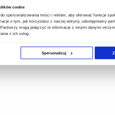
a granicy dwóch światów. Aglomeracja chotyniecka scytyjskiego 
 plików cookie
do spersonalizowania treści i reklam, aby oferować funkcje sp
GRANT NCN, Opus 5, nr 2013/09/B/HS3/04277, pro
ormacje o tym, jak korzystasz z naszej witryny, udostępniamy p
miany kulturowo-osadnicze w dorzeczu rzeki Wiszni w epoce brąz
Partnerzy mogą połączyć te informacje z innymi danymi otrzym
prahistorycznej i wczesnośredniowi
nia z ich usług.
Spersonalizuj
Z