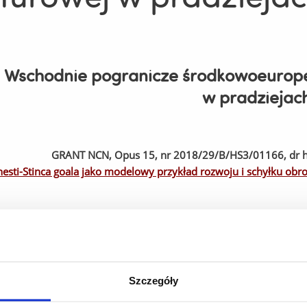
Wschodnie pogranicze środkowoeuropejs
w pradziejac
GRANT NCN, Opus 15, nr 2018/29/B/HS3/01166, dr ha
esti-Stinca goala jako modelowy przykład rozwoju i schyłku obronn
GRANT NCN, Opus 8, nr 2014/15/B/HS3/02486, dr hab
Między zachodem a wschodem. Dynamika przemian społeczno-os
Naddnieprzańską w IV i początkach
Szczegóły
GRANT NCN, Opus 14, nr 2017/27/B/HS3/01460, pr