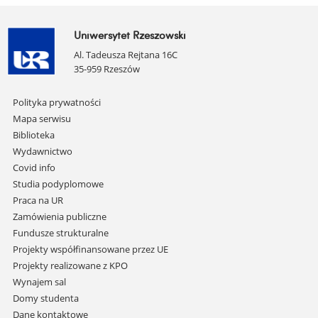
Uniwersytet Rzeszowski
Al. Tadeusza Rejtana 16C
35-959 Rzeszów
Pomiń
Polityka prywatności
nawigację
Mapa serwisu
i
Biblioteka
przejdź
Wydawnictwo
do
Covid info
treści
Studia podyplomowe
Praca na UR
Zamówienia publiczne
Fundusze strukturalne
Projekty współfinansowane przez UE
Projekty realizowane z KPO
Wynajem sal
Domy studenta
Dane kontaktowe