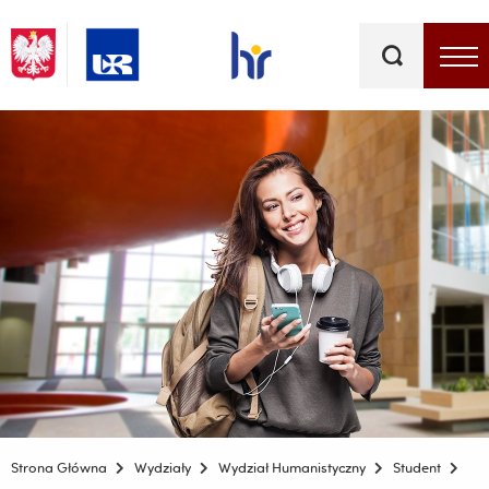
Słowa
kluczowe
Menu - górna belka
Strona Główna
Wydziały
Wydział Humanistyczny
Student