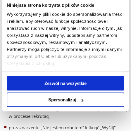
instrukcją:
Niniejsza strona korzysta z plików cookie
Wykorzystujemy pliki cookie do spersonalizowania treści
wejść na stronę
konto.ur.edu.pl
i kliknąć „Wyślij hasło na
i reklam, aby oferować funkcje społecznościowe i
adres e-mail”
analizować ruch w naszej witrynie. Informacje o tym, jak
w polu „Login” wprowadzić swój login wraz z domeną
korzystasz z naszej witryny, udostępniamy partnerom
„@stud.ur.edu.pl”
społecznościowym, reklamowym i analitycznym.
Login tworzony jest według wzoru (bez polskich znaków):
Partnerzy mogą połączyć te informacje z innymi danymi
[pierwsza_litera_imienia]+[pierwsza_litera_nazwiska]+
otrzymanymi od Ciebie lub uzyskanymi podczas
[nr_albumu]
korzystania z ich usług.
Należy zwrócić uwagę, że nr albumu jest numerem
sześciocyfrowym odczytanym z elektronicznej legitymacji
Zezwól na wszystkie
studenckiej
Przykład:
Jan Kowalski o numerze albumu 012345 wpisze
w polu „Login”
jk012345@stud.ur.edu.pl
Spersonalizuj
w polu „Adres e-mail” wpisać adres e-mail wykorzystywany
w procesie rekrutacji
po zaznaczeniu „Nie jestem robotem” kliknąć „Wyślij”