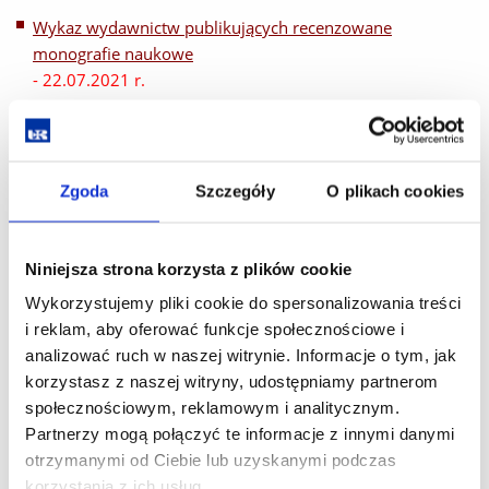
Wykaz wydawnictw publikujących recenzowane
monografie naukowe
- 22.07.2021 r.
Wykaz czasopism naukowych z przypisaną liczbą punktów
- 9.02.2021 r.
Wykaz czasopism naukowych z przypisaną liczbą punktów
Zgoda
Szczegóły
O plikach cookies
- aktualizacja 18.02.2021 r.
Wykazy Ministerstwa Nauki i Szkolnictwa Wyższego:
Niniejsza strona korzysta z plików cookie
Wykaz wydawnictw publikujących recenzowane
Wykorzystujemy pliki cookie do spersonalizowania treści
monografie naukowe
i reklam, aby oferować funkcje społecznościowe i
analizować ruch w naszej witrynie. Informacje o tym, jak
Wykaz MNiSW czasopism naukowych z przypisaną liczbą
korzystasz z naszej witryny, udostępniamy partnerom
punktów
społecznościowym, reklamowym i analitycznym.
- 18.12.2019 r.
Partnerzy mogą połączyć te informacje z innymi danymi
otrzymanymi od Ciebie lub uzyskanymi podczas
korzystania z ich usług.