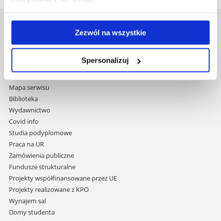
Uniwersytet Rzeszowski
Zezwól na wszystkie
Al. Tadeusza Rejtana 16C
35-959 Rzeszów
Spersonalizuj
Pomiń
Polityka prywatności
nawigację
Mapa serwisu
i
Biblioteka
przejdź
Wydawnictwo
do
Covid info
treści
Studia podyplomowe
Praca na UR
Zamówienia publiczne
Fundusze strukturalne
Projekty współfinansowane przez UE
Projekty realizowane z KPO
Wynajem sal
Domy studenta