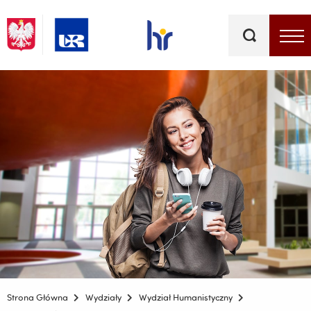
Słowa
kluczowe
Menu - górna belka
Strona Główna
Wydziały
Wydział Humanistyczny