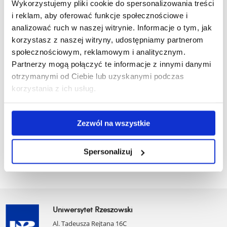
Wykorzystujemy pliki cookie do spersonalizowania treści
i reklam, aby oferować funkcje społecznościowe i
Monografie
analizować ruch w naszej witrynie. Informacje o tym, jak
korzystasz z naszej witryny, udostępniamy partnerom
społecznościowym, reklamowym i analitycznym.
zobacz więcej
Partnerzy mogą połączyć te informacje z innymi danymi
otrzymanymi od Ciebie lub uzyskanymi podczas
korzystania z ich usług.
Konferencje, sesje, wykłady
Zezwól na wszystkie
zobacz więcej
Spersonalizuj
Uniwersytet Rzeszowski
Al. Tadeusza Rejtana 16C