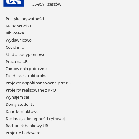
35-959 Rzeszów
Pomiń
Polityka prywatności
nawigację
Mapa serwisu
i
Biblioteka
przejdź
Wydawnictwo
do
Covid info
treści
Studia podyplomowe
Praca na UR
Zamówienia publiczne
Fundusze strukturalne
Projekty współfinansowane przez UE
Projekty realizowane z KPO
Wynajem sal
Domy studenta
Dane kontaktowe
Deklaracja dostępności cyfrowej
Rachunek bankowy UR
Projekty badawcze