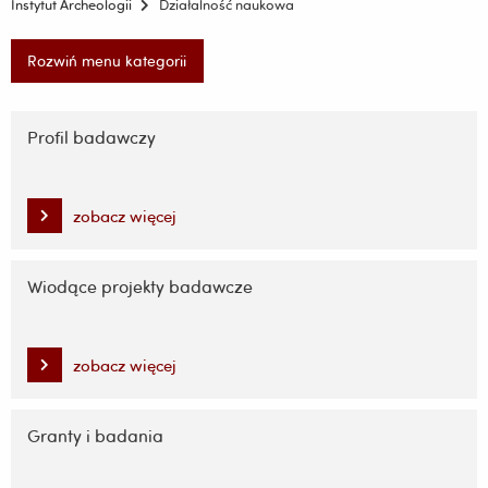
Instytut Archeologii
Działalność naukowa
Rozwiń menu kategorii
Pomiń
nawigację
Profil badawczy
i
przejdź
do
zobacz więcej
treści
Wiodące projekty badawcze
zobacz więcej
Granty i badania