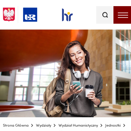
Słowa
kluczowe
Menu - górna belka
Strona Główna
Wydziały
Wydział Humanistyczny
Jednostki