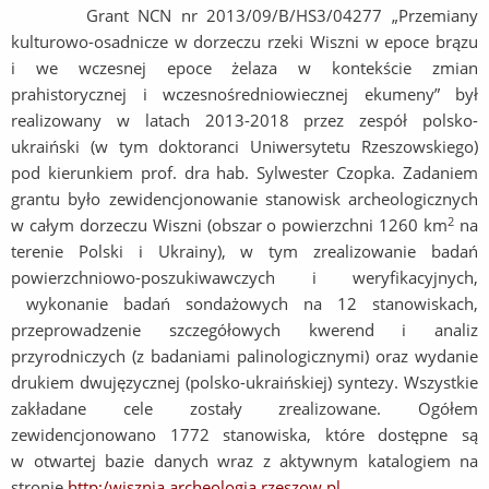
Grant NCN nr 2013/09/B/HS3/04277 „Przemiany
kulturowo-osadnicze w dorzeczu rzeki Wiszni w epoce brązu
i we wczesnej epoce żelaza w kontekście zmian
prahistorycznej i wczesnośredniowiecznej ekumeny” był
realizowany w latach 2013-2018 przez zespół polsko-
ukraiński (w tym doktoranci Uniwersytetu Rzeszowskiego)
pod kierunkiem prof. dra hab. Sylwester Czopka. Zadaniem
grantu było zewidencjonowanie stanowisk archeologicznych
2
w całym dorzeczu Wiszni (obszar o powierzchni 1260 km
na
terenie Polski i Ukrainy), w tym zrealizowanie badań
powierzchniowo-poszukiwawczych i weryfikacyjnych,
wykonanie badań sondażowych na 12 stanowiskach,
przeprowadzenie szczegółowych kwerend i analiz
przyrodniczych (z badaniami palinologicznymi) oraz wydanie
drukiem dwujęzycznej (polsko-ukraińskiej) syntezy. Wszystkie
zakładane cele zostały zrealizowane. Ogółem
zewidencjonowano 1772 stanowiska, które dostępne są
w otwartej bazie danych wraz z aktywnym katalogiem na
stronie
http:/wisznia.archeologia.rzeszow.pl.