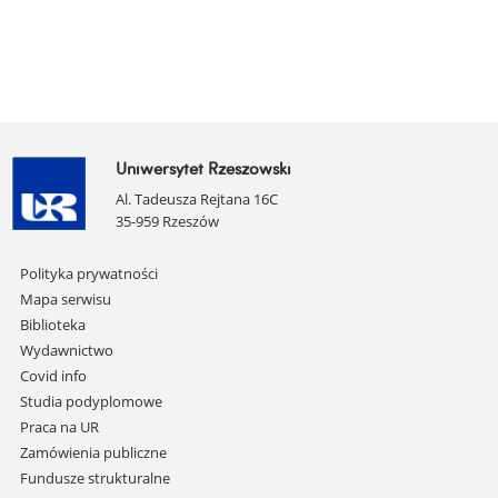
Uniwersytet Rzeszowski
Al. Tadeusza Rejtana 16C
35-959 Rzeszów
Pomiń
Polityka prywatności
nawigację
Mapa serwisu
i
Biblioteka
przejdź
Wydawnictwo
do
Covid info
treści
Studia podyplomowe
Praca na UR
Zamówienia publiczne
Fundusze strukturalne