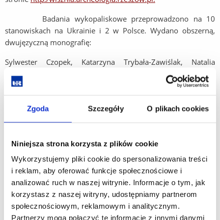
Badania wykopaliskowe przeprowadzono na 10
stanowiskach na Ukrainie i 2 w Polsce. Wydano obszerną,
dwujęzyczną monografię:
Sylwester Czopek, Katarzyna Trybała-Zawiślak, Natalia
Wojceszczuk, Oleg Osaulczuk, Dariusz Bobak, Piotr Gębica,
Andrij Jacyszyn, Wojciech Pasterkiewicz, Dmytro Pawliw,
Wołodymyr Petehyrycz, Marta Połtowicz-Bobak, Agnieszka
Zgoda
Szczegóły
O plikach cookies
Wacnik
Przemiany kulturowo-osadnicze w dorzeczu rzeki Wiszni
w epoce brązu i we wczesnej epoce żelaza w kontekście
Niniejsza strona korzysta z plików cookie
zmian
prahistorycznej i wczesnohistorycznej ekumeny /
Культурно-поселенські зміни в басейні річки Вишня
Wykorzystujemy pliki cookie do spersonalizowania treści
в епоху бронзи і за доби раннього заліза в контексті змін
i reklam, aby oferować funkcje społecznościowe i
доісторичної
і ранньосередньовічної ойкумени
, Rzeszów
analizować ruch w naszej witrynie. Informacje o tym, jak
2018, ss. 702.
korzystasz z naszej witryny, udostępniamy partnerom
społecznościowym, reklamowym i analitycznym.
Szczegółowe informacje o publikacji
Partnerzy mogą połączyć te informacje z innymi danymi