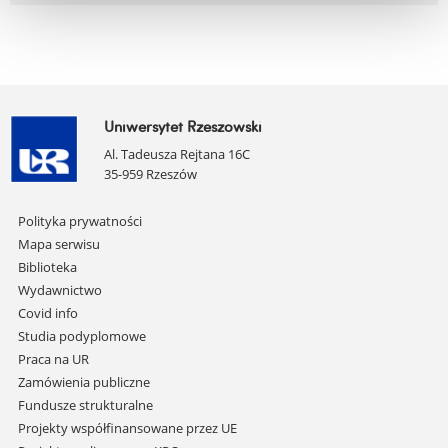
Uniwersytet Rzeszowski
Al. Tadeusza Rejtana 16C
35-959 Rzeszów
Pomiń
Polityka prywatności
nawigację
Mapa serwisu
i
Biblioteka
przejdź
Wydawnictwo
do
Covid info
treści
Studia podyplomowe
Praca na UR
Zamówienia publiczne
Fundusze strukturalne
Projekty współfinansowane przez UE