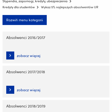
Stypendia, zapomogi, kredyty, ubezpieczenia
Kredyty dla studentów
Wykaz 5% najlepszych absolwentów UR
Rozwiń menu kategorii
Pomiń
nawigację
Absolwenci 2016/2017
i
przejdź
do
zobacz więcej
treści
Absolwenci 2017/2018
zobacz więcej
Absolwenci 2018/2019