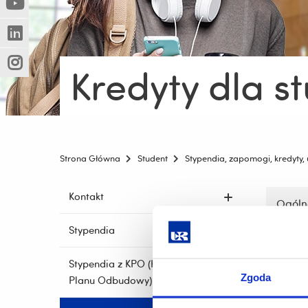
(Nowe
(Link
innej
okno)
do
strony)
(Nowe
(Link
innej
okno)
do
strony)
Kredyty dla s
(Nowe
(Link
innej
okno)
do
strony)
innej
strony)
Strona Główna
Student
Stypendia, zapomogi, kredyty,
Pomiń
Pomiń
Kontakt
nawigac
Ogóln
nawigację
i
i
Stypendia
przejdź
przejdź
do
do
treści
Stypendia z KPO (Krajowego
treści
Zgoda
Planu Odbudowy)