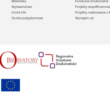
Biblioteka
Fundusze strukturalne
przejdź
Wydawnictwo
Projekty współfinansow
do
Covid info
Projekty realizowane z
treści
Studia podyplomowe
Wynajem sal