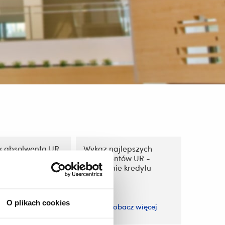
k absolwenta UR
Wykaz najlepszych
nie
absolwentów UR -
dczenia
umorzenie kredytu
O plikach cookies
zobacz więcej
zobacz więcej