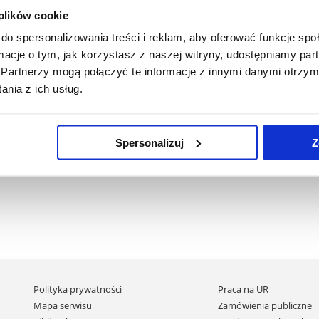
 plików cookie
do spersonalizowania treści i reklam, aby oferować funkcje sp
ormacje o tym, jak korzystasz z naszej witryny, udostępniamy p
Partnerzy mogą połączyć te informacje z innymi danymi otrzym
nia z ich usług.
Spersonalizuj
Z
Pomiń
Polityka prywatności
Praca na UR
nawigację
Mapa serwisu
Zamówienia publiczne
i