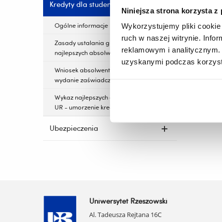
Kredyty dla studentów
Niniejsza strona korzysta z
Ogólne informacje
Wykorzystujemy pliki cookie 
ruch w naszej witrynie. Inf
Zasady ustalania grupy
reklamowym i analitycznym. 
najlepszych absolwentów
uzyskanymi podczas korzysta
Wniosek absolwenta UR o
wydanie zaświadczenia
Wykaz najlepszych absolwentów
UR - umorzenie kredytu
Ubezpieczenia
Uniwersytet Rzeszowski
Al. Tadeusza Rejtana 16C