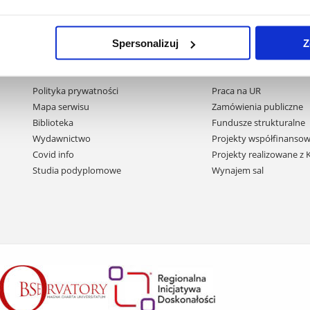
Spersonalizuj
Z
Pomiń
Polityka prywatności
Praca na UR
nawigację
Mapa serwisu
Zamówienia publiczne
i
Biblioteka
Fundusze strukturalne
przejdź
Wydawnictwo
Projekty współfinansow
do
Covid info
Projekty realizowane z
treści
Studia podyplomowe
Wynajem sal