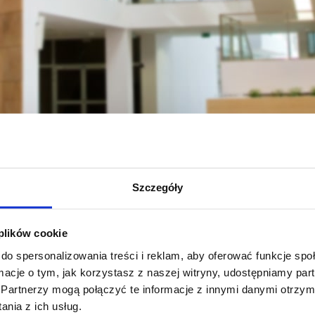
 ubezpieczenia
Kontakt
Szczegóły
t - stypendium Rektora,
ra, ubezpieczenia NFZ,
 plików cookie
y studenckie
do spersonalizowania treści i reklam, aby oferować funkcje sp
ormacje o tym, jak korzystasz z naszej witryny, udostępniamy p
zobacz więcej
Partnerzy mogą połączyć te informacje z innymi danymi otrzym
nia z ich usług.