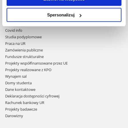
Pomiń
Polityka prywatności
nawigację
Mapa serwisu
Spersonalizuj
i
Biblioteka
przejdź
Wydawnictwo
do
Covid info
treści
Studia podyplomowe
Praca na UR
Zamówienia publiczne
Fundusze strukturalne
Projekty współfinansowane przez UE
Projekty realizowane z KPO
Wynajem sal
Domy studenta
Dane kontaktowe
Deklaracja dostępności cyfrowej
Rachunek bankowy UR
Projekty badawcze
Darowizny