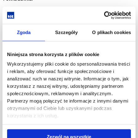
36,60 m²
Wyposażenie:
Zgoda
Szczegóły
O plikach cookies
rzutnik
Kontakt:
Niniejsza strona korzysta z plików cookie
tel.: +48 17 872 15 81
Wykorzystujemy pliki cookie do spersonalizowania treści
e-mail:
sekretariat@archeologia.rzeszow.pl
i reklam, aby oferować funkcje społecznościowe i
archeologia.ch@ur.edu.pl
analizować ruch w naszej witrynie. Informacje o tym, jak
korzystasz z naszej witryny, udostępniamy partnerom
społecznościowym, reklamowym i analitycznym.
Partnerzy mogą połączyć te informacje z innymi danymi
otrzymanymi od Ciebie lub uzyskanymi podczas
Uniwersytet Rzeszowski
korzystania z ich usług.
Al. Tadeusza Rejtana 16C
35-959 Rzeszów
Zezwól na wszystkie