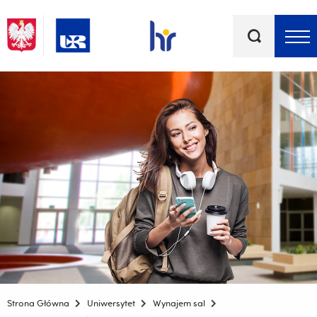
Słowa
kluczowe
Menu - górna belka
Strona Główna
Uniwersytet
Wynajem sal