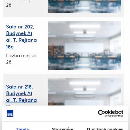
28
Sala nr 202,
Budynek A1
al. T. Rejtana
16c
Liczba miejsc:
28
Sala nr 216,
Budynek A1
al. T. Rejtana
16c
Liczba miejsc: 19
Zgoda
Szczegóły
O plikach cookies