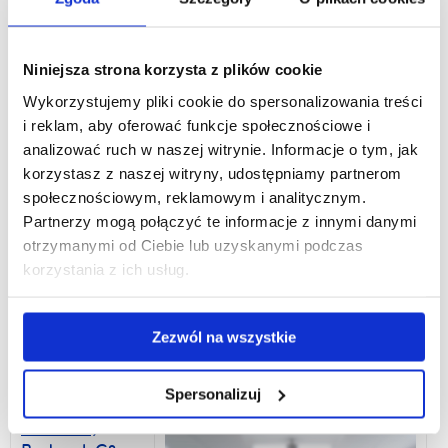
Sala nr 218,
Budynek A1
Niniejsza strona korzysta z plików cookie
al. T. Rejtana
Wykorzystujemy pliki cookie do spersonalizowania treści
16c
i reklam, aby oferować funkcje społecznościowe i
Liczba miejsc:
analizować ruch w naszej witrynie. Informacje o tym, jak
30
korzystasz z naszej witryny, udostępniamy partnerom
społecznościowym, reklamowym i analitycznym.
Partnerzy mogą połączyć te informacje z innymi danymi
Sala nr 227,
otrzymanymi od Ciebie lub uzyskanymi podczas
Budynek A1
korzystania z ich usług.
al. T. Rejtana
16c
Liczba miejsc:
Zezwól na wszystkie
30
Spersonalizuj
Sala nr 3,