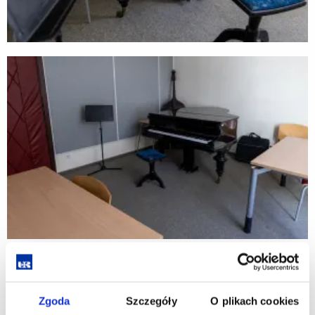
Lokalizacja:
Zgoda
Szczegóły
O plikach cookies
Sala pozostająca w dyspozycji Wydziału Muzyki, usytuowana