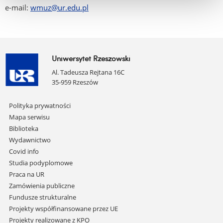
e-mail:
wmuz@ur.edu.pl
Uniwersytet Rzeszowski
Al. Tadeusza Rejtana 16C
35-959 Rzeszów
Pomiń
Polityka prywatności
nawigację
Mapa serwisu
i
Biblioteka
przejdź
Wydawnictwo
do
Covid info
treści
Studia podyplomowe
Praca na UR
Zamówienia publiczne
Fundusze strukturalne
Projekty współfinansowane przez UE
Projekty realizowane z KPO