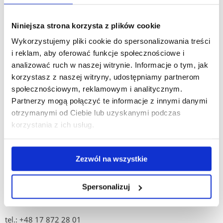
w budynku B6 przy ul. Dąbrowskiego 83, z możliwością
udostępniania do ćwiczeń na instrumentach klawiszowych
Niniejsza strona korzysta z plików cookie
oraz strunowych
Wykorzystujemy pliki cookie do spersonalizowania treści
Pojemność:
i reklam, aby oferować funkcje społecznościowe i
analizować ruch w naszej witrynie. Informacje o tym, jak
Sala może pomieścić jednorazowo do 3 osób
korzystasz z naszej witryny, udostępniamy partnerom
Powierzchnia:
społecznościowym, reklamowym i analitycznym.
Partnerzy mogą połączyć te informacje z innymi danymi
28,68 m2
otrzymanymi od Ciebie lub uzyskanymi podczas
korzystania z ich usług.
Cel udostępnienia:
- ćwiczenia na instrumentach klawiszowych i strunowych
Zezwól na wszystkie
Kontakt:
tel.: +48 17 872 28 06
Spersonalizuj
e-mail:
pkot@ur.edu.pl
tel.: +48 17 872 28 01