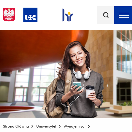
Słowa
kluczowe
Menu - górna belka
Strona Główna
Uniwersytet
Wynajem sal