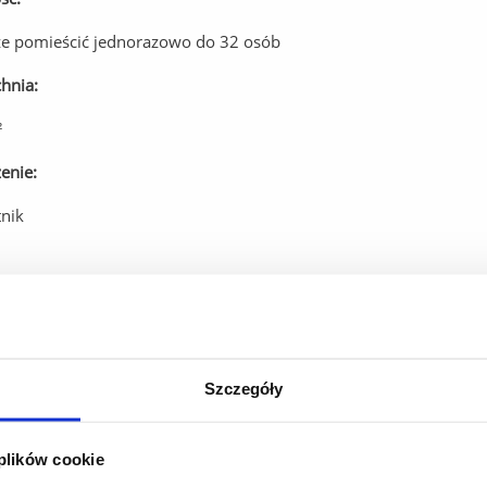
e pomieścić jednorazowo do 32 osób
hnia:
²
enie:
tnik
8 17 872 15 81
ekretariat@archeologia.rzeszow.pl
gia.ch@ur.edu.pl
Szczegóły
 plików cookie