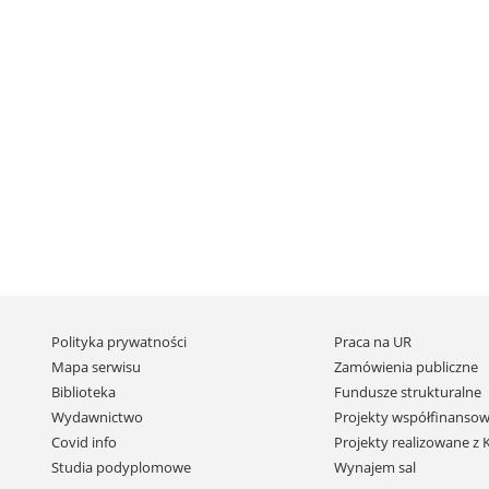
Pomiń
Polityka prywatności
Praca na UR
nawigację
Mapa serwisu
Zamówienia publiczne
i
Biblioteka
Fundusze strukturalne
przejdź
Wydawnictwo
Projekty współfinansow
do
Covid info
Projekty realizowane z
treści
Studia podyplomowe
Wynajem sal