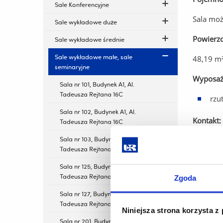
Sale Konferencyjne
Sala moż
Sale wykładowe duże
Powierzc
Sale wykładowe średnie
Sale wykładowe małe, sale
48,19 m
seminaryjne
Wyposaż
Sala nr 101, Budynek A1, Al.
Tadeusza Rejtana 16C
rzu
Sala nr 102, Budynek A1, Al.
Kontakt:
Tadeusza Rejtana 16C
Sala nr 103, Budynek A1, Al.
tel.: +4
Tadeusza Rejtana 16C
e-mail:
s
archeolo
Sala nr 125, Budynek A1, Al.
Tadeusza Rejtana 16C
Zgoda
Sala nr 127, Budynek A1, Al.
Tadeusza Rejtana 16C
Niniejsza strona korzysta z
Sala nr 201, Budynek A1, Al.