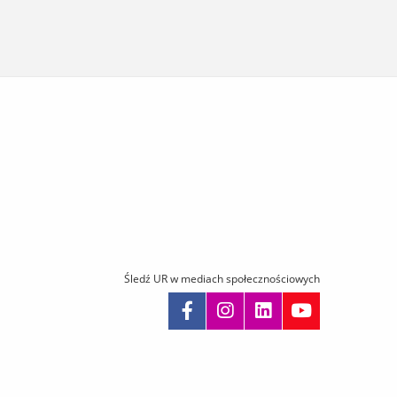
Śledź UR w mediach społecznościowych
omiń
awigację