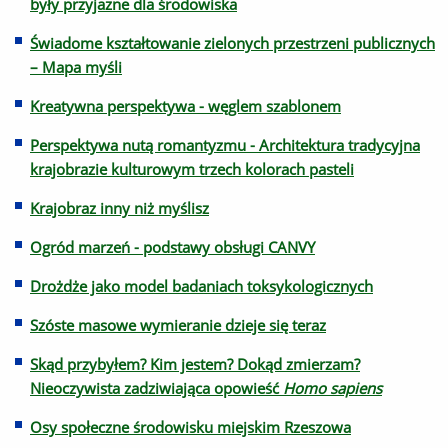
były przyjazne dla środowiska
Świadome kształtowanie zielonych przestrzeni publicznych
– Mapa myśli
Kreatywna perspektywa - węglem szablonem
Perspektywa nutą romantyzmu - Architektura tradycyjna
krajobrazie kulturowym trzech kolorach pasteli
Krajobraz inny niż myślisz
Ogród marzeń - podstawy obsługi CANVY
Drożdże jako model badaniach toksykologicznych
Szóste masowe wymieranie dzieje się teraz
Skąd przybyłem? Kim jestem? Dokąd zmierzam?
Nieoczywista zadziwiająca opowieść
Homo sapiens
Osy społeczne środowisku miejskim Rzeszowa