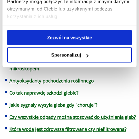
Partnerzy mogą połączyć te informacje z innymi danymi
Mitochondria pod mikroskopem: Zrozumieć oddychanie
otrzymanymi od Ciebie lub uzyskanymi podczas
komórkowe
korzystania z ich usług.
Rzeźba terenu na mapach analogowych, cyfrowych terenie
Bioróżnorodność świata owadów
Zezwól na wszystkie
Botanika śledcza - Zielone dowody sądzie
Spersonalizuj
Tajemniczy świat kropli wody - Mikrożycie pod
mikroskopem
Antyoksydanty pochodzenia roślinnego
Co tak naprawdę szkodzi glebie?
Jakie sygnały wysyła gleba gdy "choruje"?
Czy wszystkie odpady można stosować do użyźniania gleb?
Która woda jest zdrowsza filtrowana czy niefiltrowana?