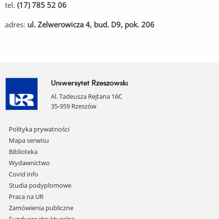
tel.
(17) 785 52 06
adres:
ul. Zelwerowicza 4, bud. D9, pok. 206
Uniwersytet Rzeszowski
Al. Tadeusza Rejtana 16C
35-959 Rzeszów
Pomiń
Polityka prywatności
nawigację
Mapa serwisu
i
Biblioteka
przejdź
Wydawnictwo
do
Covid info
treści
Studia podyplomowe
Praca na UR
Zamówienia publiczne