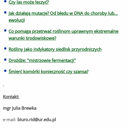
Czy las może leczyć?
Jak działają mutacje? Od błędu w DNA do choroby lub...
ewolucji
Co pomaga przetrwać roślinom uprawnym ekstremalne
warunki środowiskowe?
Rośliny jako indykatory siedlisk przyrodniczych
Drożdże: "mistrzowie fermentacji"
Śmierć komórki konieczność czy szansa?
Kontakt:
mgr Julia Brewka
e-mail:
biuro.rid@ur.edu.pl