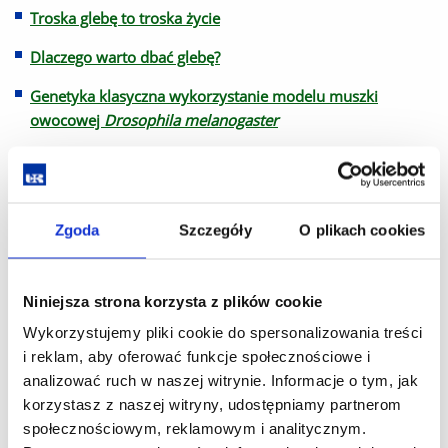
Troska glebę to troska życie
Dlaczego warto dbać glebę?
Genetyka klasyczna wykorzystanie modelu muszki
owocowej
Drosophila melanogaster
Jak stworzyć zielnik?
Kiedy nam środowisku może zaszkodzić promieniowanie
radioaktywne?
Zgoda
Szczegóły
O plikach cookies
Biomateriały – metody syntezy aplikacje biomedyczne
Colifagi jako wskaźnik higieny wody: nowe perspektywy
Niniejsza strona korzysta z plików cookie
monitoringu środowiskowym
Wykorzystujemy pliki cookie do spersonalizowania treści
i reklam, aby oferować funkcje społecznościowe i
Mikroplastik nanoplastik - zanieczyszczenie środowiska
analizować ruch w naszej witrynie. Informacje o tym, jak
metody ich oznaczania
korzystasz z naszej witryny, udostępniamy partnerom
Energia życia: Zrozumieć syntezę ATP komórkach
społecznościowym, reklamowym i analitycznym.