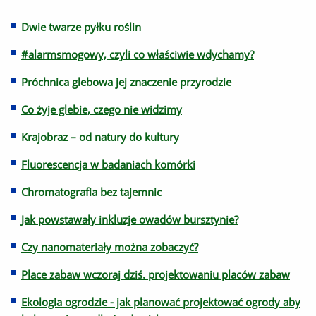
Dwie twarze pyłku roślin
#alarmsmogowy, czyli co właściwie wdychamy?
Próchnica glebowa jej znaczenie przyrodzie
Co żyje glebie, czego nie widzimy
Krajobraz – od natury do kultury
Fluorescencja w badaniach komórki
Chromatografia bez tajemnic
Jak powstawały inkluzje owadów bursztynie?
Czy nanomateriały można zobaczyć?
Place zabaw wczoraj dziś. projektowaniu placów zabaw
Ekologia ogrodzie - jak planować projektować ogrody aby