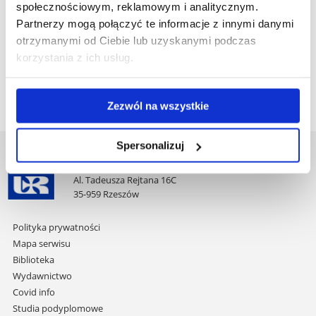
społecznościowym, reklamowym i analitycznym.
Plan spotkania:
Partnerzy mogą połączyć te informacje z innymi danymi
otrzymanymi od Ciebie lub uzyskanymi podczas
1. Prezentacja multimedialna
korzystania z ich usług.
2. Dyskusja, mapa myśli, podsumowanie
Zezwól na wszystkie
Spersonalizuj
Uniwersytet Rzeszowski
Al. Tadeusza Rejtana 16C
35-959 Rzeszów
Pomiń
Polityka prywatności
nawigację
Mapa serwisu
i
Biblioteka
przejdź
Wydawnictwo
do
Covid info
treści
Studia podyplomowe