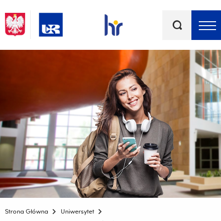
Słowa
kluczowe
Menu - górna belka
Strona Główna
Uniwersytet