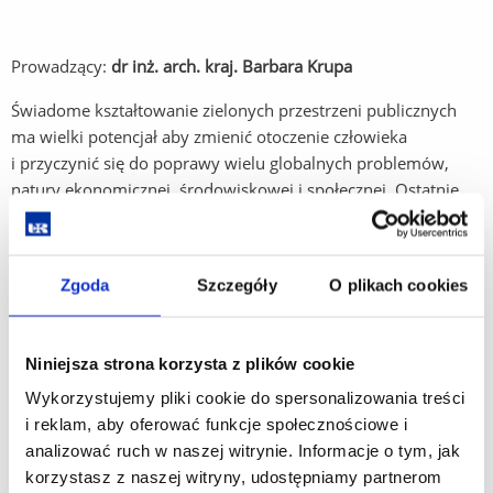
Prowadzący:
dr inż. arch. kraj. Barbara Krupa
Świadome kształtowanie zielonych przestrzeni publicznych
ma wielki potencjał aby zmienić otoczenie człowieka
i przyczynić się do poprawy wielu globalnych problemów,
natury ekonomicznej, środowiskowej i społecznej. Ostatnie
lata przyniosły zmianę nastawienia społeczeństwa do
kształtowania zielonych przestrzeni publicznych w mieście.
Pojawiają się pytania, jak najlepiej zagospodarować
Zgoda
Szczegóły
O plikach cookies
przestrzeń terenu zieleni. Warto konstruktywnie
i odpowiedzialnie wybrać rozwiązania, które przyczynią się do
poprawy jakości życia i zdrowia mieszkańców.
Niniejsza strona korzysta z plików cookie
Czas trwania:
45 minut
Wykorzystujemy pliki cookie do spersonalizowania treści
i reklam, aby oferować funkcje społecznościowe i
Liczebność grupy:
max 25 osób
analizować ruch w naszej witrynie. Informacje o tym, jak
korzystasz z naszej witryny, udostępniamy partnerom