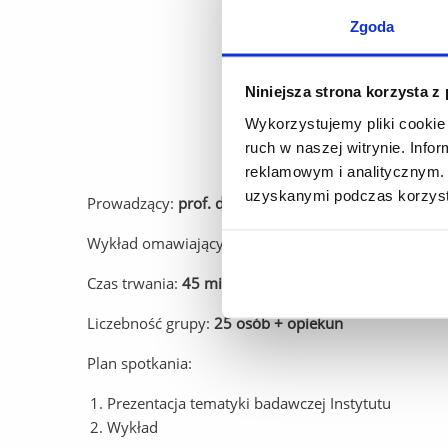
Zgoda
Niniejsza strona korzysta z
Wykorzystujemy pliki cookie 
ruch w naszej witrynie. Inf
reklamowym i analitycznym. 
uzyskanymi podczas korzysta
Prowadzący:
prof. dr hab. Jadwiga Stanek-Tarkowsk
Wykład omawiający bogactwo mikroorganizmów żyjąc
Czas trwania:
45 minut
Liczebność grupy:
25 osób + opiekun
Plan spotkania:
Prezentacja tematyki badawczej Instytutu
Wykład