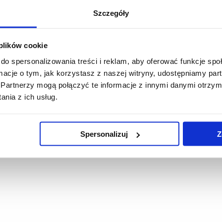
Szczegóły
 plików cookie
do spersonalizowania treści i reklam, aby oferować funkcje sp
ormacje o tym, jak korzystasz z naszej witryny, udostępniamy p
Partnerzy mogą połączyć te informacje z innymi danymi otrzym
nia z ich usług.
a
ych w glebie i ich znaczenie.
Spersonalizuj
Z