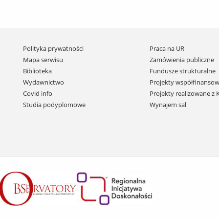
Pomiń
Polityka prywatności
Praca na UR
nawigację
Mapa serwisu
Zamówienia publiczne
i
Biblioteka
Fundusze strukturalne
przejdź
Wydawnictwo
Projekty współfinansow
do
Covid info
Projekty realizowane z
treści
Studia podyplomowe
Wynajem sal