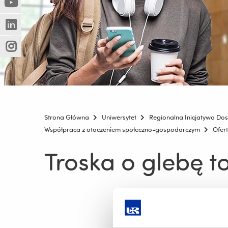
(Nowe
(Link
innej
okno)
do
strony)
(Nowe
(Link
innej
okno)
do
strony)
(Nowe
(Link
innej
okno)
do
strony)
innej
strony)
Strona Główna
Uniwersytet
Regionalna Inicjatywa Dos
Współpraca z otoczeniem społeczno-gospodarczym
Ofert
Troska o glebę to