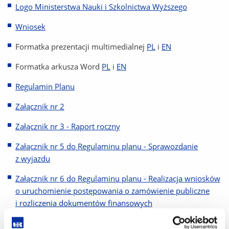
Logo Ministerstwa Nauki i Szkolnictwa Wyższego
Wniosek
Formatka prezentacji multimedialnej
PL
i
EN
Formatka arkusza Word
PL
i
EN
Regulamin Planu
Załącznik nr 2
Załącznik nr 3 - Raport roczny
Załącznik nr 5 do Regulaminu planu - Sprawozdanie
z wyjazdu
Załącznik nr 6 do Regulaminu planu - Realizacja wniosków
o uruchomienie postępowania o zamówienie publiczne
i rozliczenia dokumentów finansowych
Umowa o współpracy z otoczeniem społeczno -