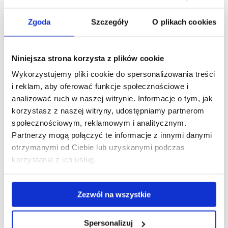
gospodarczym
Zgoda
Szczegóły
O plikach cookies
Raport końcowy z realizacji zadania badawczego
Umowa bilateralna
PL
i
EN
Niniejsza strona korzysta z plików cookie
Plakat RID
Wykorzystujemy pliki cookie do spersonalizowania treści
Ulotka RID
PL
i
EN
i reklam, aby oferować funkcje społecznościowe i
analizować ruch w naszej witrynie. Informacje o tym, jak
korzystasz z naszej witryny, udostępniamy partnerom
społecznościowym, reklamowym i analitycznym.
Partnerzy mogą połączyć te informacje z innymi danymi
otrzymanymi od Ciebie lub uzyskanymi podczas
korzystania z ich usług.
Wzór informacji o finansowaniu badań:
PL: Dofinansowano ze środków Ministra Nauki w ramach
Zezwól na wszystkie
Programu „Regionalna inicjatywa doskonałości”. Umowa nr
RID/SP/0010/2024/1
Spersonalizuj