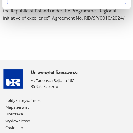
EN: This research was supported by the Minister of Science of
the Republic of Poland under the Programme „Regional
initiative of excellence”. Agreement No. RID/SP/0010/2024/1.
Uniwersytet Rzeszowski
Al. Tadeusza Rejtana 16C
35-959 Rzeszów
Pomiń
Polityka prywatności
nawigację
Mapa serwisu
i
Biblioteka
przejdź
Wydawnictwo
do
Covid info
treści