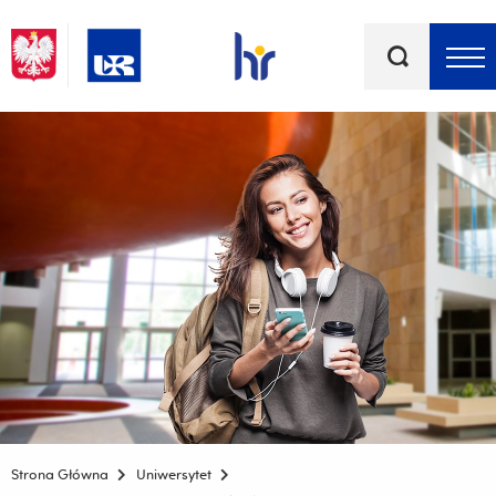
Słowa
kluczowe
Menu - górna belka
Strona Główna
Uniwersytet