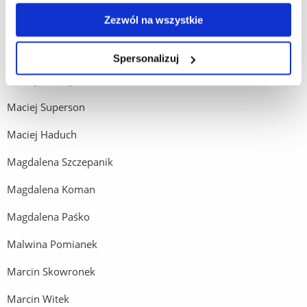
Zezwól na wszystkie
Maja Mularczyk
Maciej Guziec
Spersonalizuj
Maciej Skwaryło
Maciej Superson
Maciej Haduch
Magdalena Szczepanik
Magdalena Koman
Magdalena Paśko
Malwina Pomianek
Marcin Skowronek
Marcin Witek