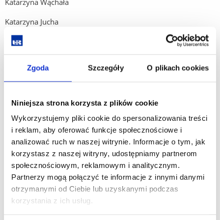
Katarzyna Wąchała
Katarzyna Jucha
Karolina Miś
Karolina Radwańska
Zgoda
Szczegóły
O plikach cookies
Klaudia Szelengiewicz
Klaudia Fikas
Niniejsza strona korzysta z plików cookie
Wykorzystujemy pliki cookie do spersonalizowania treści
Klaudia Kusz
i reklam, aby oferować funkcje społecznościowe i
Krzysztof Dacz
analizować ruch w naszej witrynie. Informacje o tym, jak
korzystasz z naszej witryny, udostępniamy partnerom
Krzysztof Kapłon
społecznościowym, reklamowym i analitycznym.
Partnerzy mogą połączyć te informacje z innymi danymi
Lidia Śliż
otrzymanymi od Ciebie lub uzyskanymi podczas
Łukasz Zarębski
korzystania z ich usług.
Łukasz Łukasiewicz