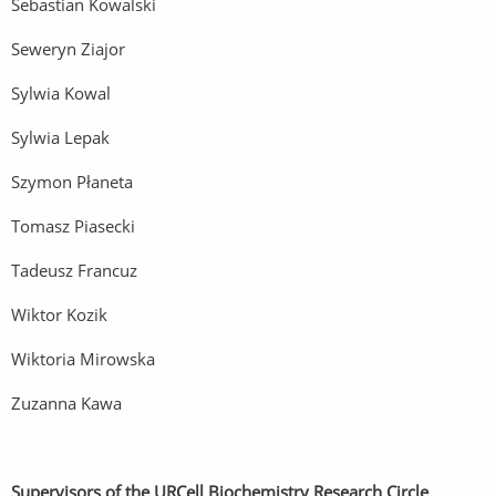
Sebastian Kowalski
Seweryn Ziajor
Sylwia Kowal
Sylwia Lepak
Szymon Płaneta
Tomasz Piasecki
Tadeusz Francuz
Wiktor Kozik
Wiktoria Mirowska
Zuzanna Kawa
Supervisors of the URCell Biochemistry Research Circle