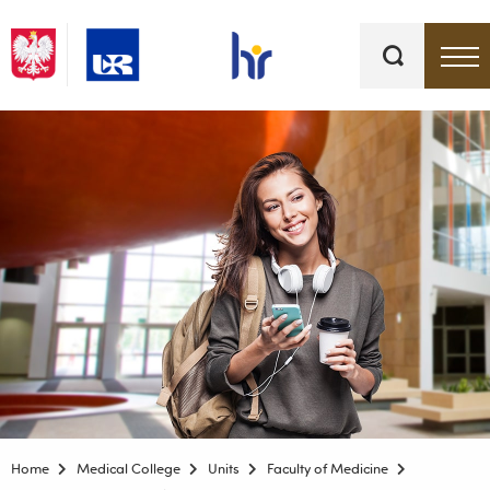
Keywords
Top bar menu
Home
Medical College
Units
Faculty of Medicine