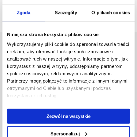
Maksymilian Kruczała, MD, PhD
Zgoda
Szczegóły
O plikach cookies
Niniejsza strona korzysta z plików cookie
Wykorzystujemy pliki cookie do spersonalizowania treści
University of Rzeszów
i reklam, aby oferować funkcje społecznościowe i
Al. Tadeusza Rejtana 16C
analizować ruch w naszej witrynie. Informacje o tym, jak
35-959 Rzeszów, Poland
Email:
info@ur.edu.pl
korzystasz z naszej witryny, udostępniamy partnerom
społecznościowym, reklamowym i analitycznym.
Skip
Governance
Partnerzy mogą połączyć te informacje z innymi danymi
navigation
Strategic Vision 2030
otrzymanymi od Ciebie lub uzyskanymi podczas
Faculties
korzystania z ich usług.
Research Centres
Central Library
Doctoral School
Zezwól na wszystkie
Rzeszów University Press
University
Spersonalizuj
Contact