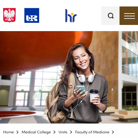
Keywords
Top bar menu
Home
Medical College
Units
Faculty of Medicine