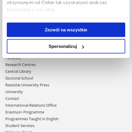
otrzymanymi od Ciebie lub uzyskanymi podczas
korzystania z ich usług.
University of Rzeszów
Al. Tadeusza Rejtana 16C
35-959 Rzeszów, Poland
Zezwól na wszystkie
Email:
info@ur.edu.pl
Skip
Governance
Spersonalizuj
navigation
Strategic Vision 2030
Faculties
Research Centres
Central Library
Doctoral School
Rzeszów University Press
University
Contact
International Relations Office
Erasmus+ Programme
Programmes Taught in English
Student Services