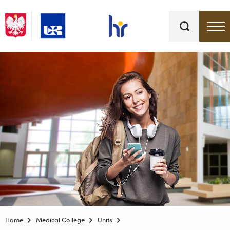
Keywords
Top bar menu
Home
Medical College
Units