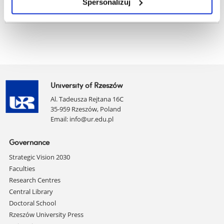
Spersonalizuj
University of Rzeszów
Al. Tadeusza Rejtana 16C
35-959 Rzeszów, Poland
Email:
info@ur.edu.pl
Skip
Governance
navigation
Strategic Vision 2030
Faculties
Research Centres
Central Library
Doctoral School
Rzeszów University Press