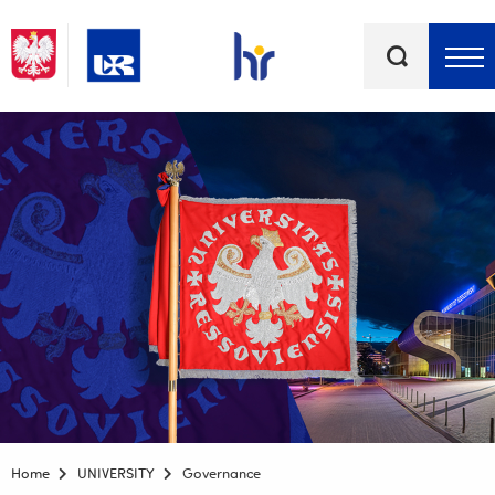
Keywords
Top bar menu
Home
UNIVERSITY
Governance