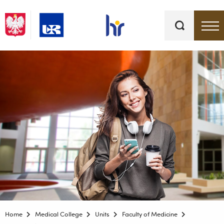
Keywords
Top bar menu
Home
Medical College
Units
Faculty of Medicine