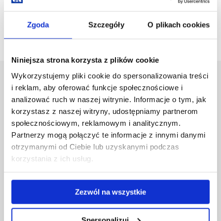
Łukasz Łobejko, MD
Maciej Śliwa, MD
Zgoda
Szczegóły
O plikach cookies
Niniejsza strona korzysta z plików cookie
Wykorzystujemy pliki cookie do spersonalizowania treści
University of Rzeszów
i reklam, aby oferować funkcje społecznościowe i
Al. Tadeusza Rejtana 16C
analizować ruch w naszej witrynie. Informacje o tym, jak
35-959 Rzeszów, Poland
korzystasz z naszej witryny, udostępniamy partnerom
Email:
info@ur.edu.pl
społecznościowym, reklamowym i analitycznym.
Partnerzy mogą połączyć te informacje z innymi danymi
Skip
Governance
otrzymanymi od Ciebie lub uzyskanymi podczas
navigation
Strategic Vision 2030
korzystania z ich usług.
Faculties
Research Centres
Central Library
Zezwól na wszystkie
Doctoral School
Rzeszów University Press
University
Spersonalizuj