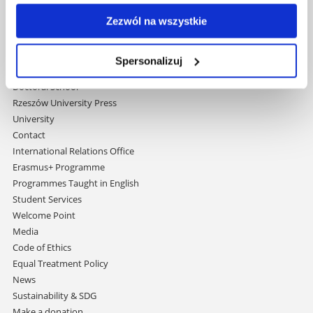
Skip
Governance
navigation
Zezwól na wszystkie
Strategic Vision 2030
Faculties
Research Centres
Spersonalizuj
Central Library
Doctoral School
Rzeszów University Press
University
Contact
International Relations Office
Erasmus+ Programme
Programmes Taught in English
Student Services
Welcome Point
Media
Code of Ethics
Equal Treatment Policy
News
Sustainability & SDG
Make a donation