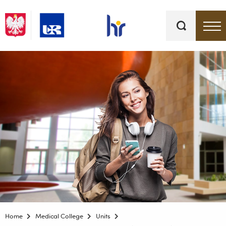
Keywords
Top bar menu
Home
Medical College
Units