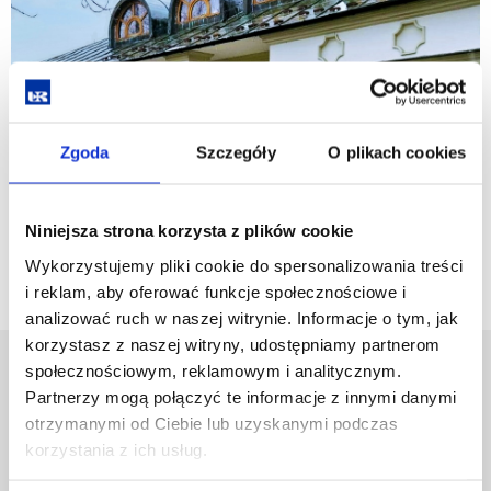
Zgoda
Szczegóły
O plikach cookies
Niniejsza strona korzysta z plików cookie
Wykorzystujemy pliki cookie do spersonalizowania treści
i reklam, aby oferować funkcje społecznościowe i
analizować ruch w naszej witrynie. Informacje o tym, jak
korzystasz z naszej witryny, udostępniamy partnerom
społecznościowym, reklamowym i analitycznym.
University of Rzeszów
Partnerzy mogą połączyć te informacje z innymi danymi
Al. Tadeusza Rejtana 16C
otrzymanymi od Ciebie lub uzyskanymi podczas
35-959 Rzeszów, Poland
Email:
info@ur.edu.pl
korzystania z ich usług.