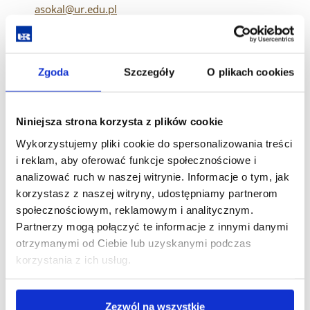
asokal@ur.edu.pl
Izabela Michońska, MS
michonska@ur.edu.pl
Zgoda
Szczegóły
O plikach cookies
Magdalena Zielińska, MS
Niniejsza strona korzysta z plików cookie
mazielinska@ur.edu.pl
Wykorzystujemy pliki cookie do spersonalizowania treści
Kacper Helma, MS
i reklam, aby oferować funkcje społecznościowe i
analizować ruch w naszej witrynie. Informacje o tym, jak
khelma@ur.edu.pl
korzystasz z naszej witryny, udostępniamy partnerom
społecznościowym, reklamowym i analitycznym.
Agnieszka Dymek, MS
Partnerzy mogą połączyć te informacje z innymi danymi
adymek@ur.edu.pl
otrzymanymi od Ciebie lub uzyskanymi podczas
korzystania z ich usług.
Patrycja Giefert, MS
pgiefert@ur.edu.pl
Zezwól na wszystkie