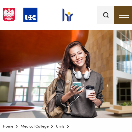
Keywords
Top bar menu
Home
Medical College
Units