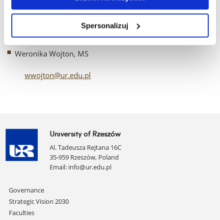
Krystian Krysa, MS
Spersonalizuj
kkrysa@ur.edu.pl
Weronika Wojton, MS
wwojton@ur.edu.pl
University of Rzeszów
Al. Tadeusza Rejtana 16C
35-959 Rzeszów, Poland
Email:
info@ur.edu.pl
Skip
Governance
navigation
Strategic Vision 2030
Faculties