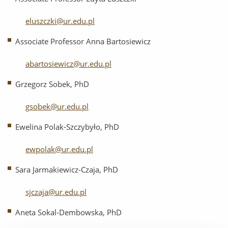
eluszczki@ur.edu.pl
Associate Professor Anna Bartosiewicz
abartosiewicz@ur.edu.pl
Grzegorz Sobek, PhD
gsobek@ur.edu.pl
Ewelina Polak-Szczybyło, PhD
ewpolak@ur.edu.pl
Sara Jarmakiewicz-Czaja, PhD
sjczaja@ur.edu.pl
Aneta Sokal-Dembowska, PhD