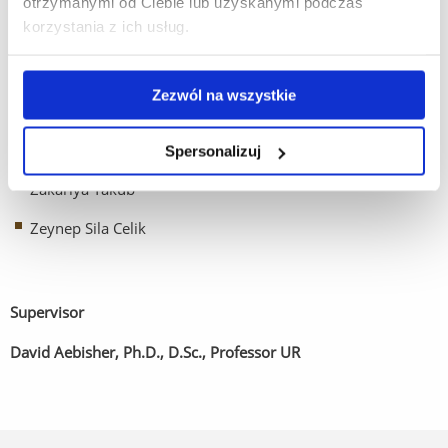
otrzymanymi od Ciebie lub uzyskanymi podczas
korzystania z ich usług.
Ravn Pater
Sana Said
Zezwól na wszystkie
Siyaani Arasaratnam
Wiktoria Mytych
Spersonalizuj
Zakariya Yakub
Zeynep Sila Celik
Supervisor
David Aebisher, Ph.D., D.Sc., Professor UR