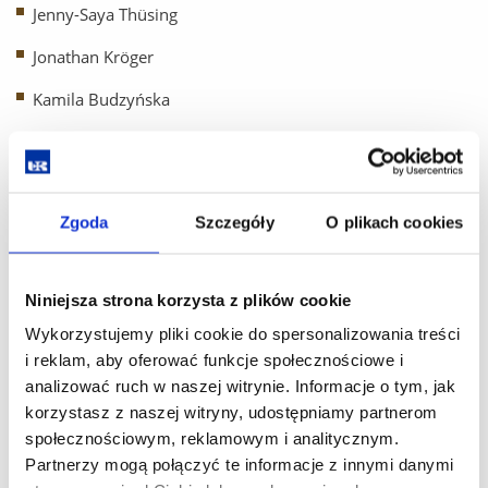
Jenny-Saya Thüsing
Jonathan Kröger
Kamila Budzyńska
Katarzyna Koziorowska
Krystian Andryszko
Zgoda
Szczegóły
O plikach cookies
Laura Ketsetzi
Li-Chuan Zhou
Niniejsza strona korzysta z plików cookie
Magnus Heimbucher
Wykorzystujemy pliki cookie do spersonalizowania treści
Moritz Knitter
i reklam, aby oferować funkcje społecznościowe i
analizować ruch w naszej witrynie. Informacje o tym, jak
Novikova Maria
korzystasz z naszej witryny, udostępniamy partnerom
Piotr Pitrus
społecznościowym, reklamowym i analitycznym.
Partnerzy mogą połączyć te informacje z innymi danymi
Raphael Sawade