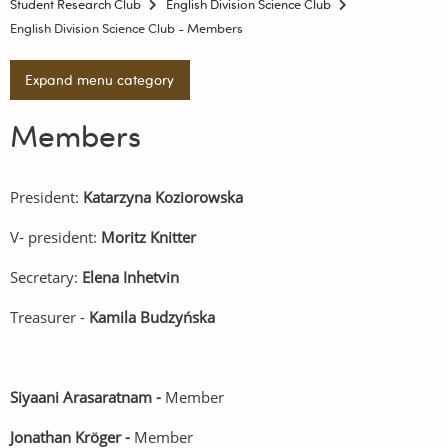
Student Research Club
English Division Science Club
English Division Science Club - Members
Expand menu category
Members
President:
Katarzyna Koziorowska
V- president:
Moritz Knitter
Secretary:
Elena Inhetvin
Treasurer -
Kamila Budzyńska
Siyaani Arasaratnam -
Member
Jonathan Kröger -
Member