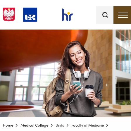
Keywords
Top bar menu
Home
Medical College
Units
Faculty of Medicine