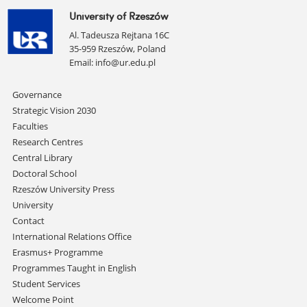
University of Rzeszów
Al. Tadeusza Rejtana 16C
35-959 Rzeszów, Poland
Email:
info@ur.edu.pl
Skip
Governance
navigation
Strategic Vision 2030
Faculties
Research Centres
Central Library
Doctoral School
Rzeszów University Press
University
Contact
International Relations Office
Erasmus+ Programme
Programmes Taught in English
Student Services
Welcome Point