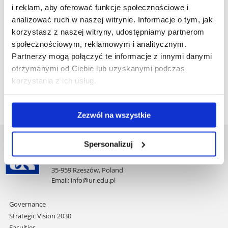
i reklam, aby oferować funkcje społecznościowe i
analizować ruch w naszej witrynie. Informacje o tym, jak
korzystasz z naszej witryny, udostępniamy partnerom
społecznościowym, reklamowym i analitycznym.
Partnerzy mogą połączyć te informacje z innymi danymi
otrzymanymi od Ciebie lub uzyskanymi podczas
korzystania z ich usług.
Zezwól na wszystkie
Spersonalizuj
University of Rzeszów
Al. Tadeusza Rejtana 16C
35-959 Rzeszów, Poland
Email:
info@ur.edu.pl
Skip
Governance
navigation
Strategic Vision 2030
Faculties