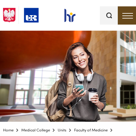
Keywords
Top bar menu
Home
Medical College
Units
Faculty of Medicine