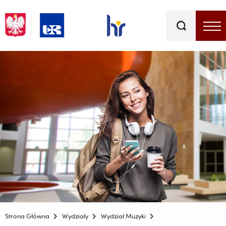
Słowa
kluczowe
Menu - górna belka
Strona Główna
Wydziały
Wydział Muzyki