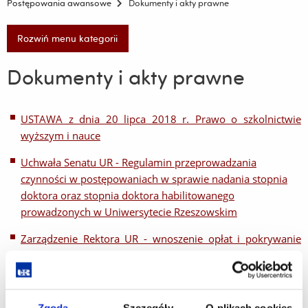
Postępowania awansowe
Dokumenty i akty prawne
Rozwiń menu kategorii
Dokumenty i akty prawne
USTAWA z dnia 20 lipca 2018 r. Prawo o szkolnictwie
wyższym i nauce
Uchwała Senatu UR - Regulamin przeprowadzania
czynności w postępowaniach w sprawie nadania stopnia
doktora oraz stopnia doktora habilitowanego
prowadzonych w Uniwersytecie Rzeszowskim
Zarządzenie Rektora UR - wnoszenie opłat i pokrywanie
kosztów postępowania awansowego
Uchwała Rady Dyscypliny Sztuki Muzyczne - Wytyczne
dotyczące rozprawy doktorskiej przygotowywanej w
Zgoda
Szczegóły
O plikach cookies