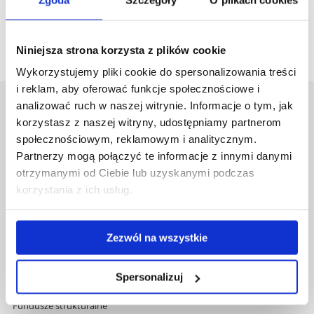
postępowaniu o nadanie stopnia doktora w dyscyplinie
sztuki muzyczne
Niniejsza strona korzysta z plików cookie
Wykorzystujemy pliki cookie do spersonalizowania treści
i reklam, aby oferować funkcje społecznościowe i
analizować ruch w naszej witrynie. Informacje o tym, jak
Uniwersytet Rzeszowski
korzystasz z naszej witryny, udostępniamy partnerom
Al. Tadeusza Rejtana 16C
społecznościowym, reklamowym i analitycznym.
35-959 Rzeszów
Partnerzy mogą połączyć te informacje z innymi danymi
otrzymanymi od Ciebie lub uzyskanymi podczas
Pomiń
Polityka prywatności
korzystania z ich usług.
nawigację
Mapa serwisu
i
Biblioteka
przejdź
Wydawnictwo
do
Zezwól na wszystkie
Covid info
treści
Studia podyplomowe
Praca na UR
Spersonalizuj
Zamówienia publiczne
Fundusze strukturalne