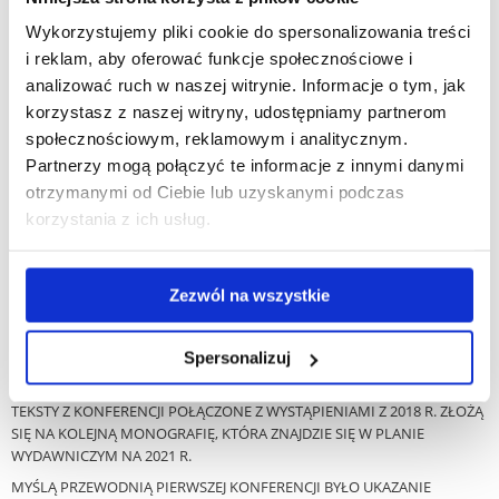
POLITYKĄ, HISTORIĄ ORAZ INNYMI DZIEDZINAMI SZTUKI
Wykorzystujemy pliki cookie do spersonalizowania treści
W ASPEKCIE HISTORYCZNYM I WSPÓŁCZESNYM. OD
i reklam, aby oferować funkcje społecznościowe i
ROMANTYCZNEJ IDEI KORESPONDENCJI SZTUK DO
analizować ruch w naszej witrynie. Informacje o tym, jak
POSTMODERNISTYCZNEGO KONCEPTU ZMIERZCHU
korzystasz z naszej witryny, udostępniamy partnerom
AWANGARDY.
społecznościowym, reklamowym i analitycznym.
Partnerzy mogą połączyć te informacje z innymi danymi
WOJCIECH KILAR,
ŚWIATOWEJ SŁAWY KOMPOZYTOR MUZYKI
SYMFONICZNEJ I FILMOWEJ, JEST HONOROWYM OBYWATELEM
otrzymanymi od Ciebie lub uzyskanymi podczas
RZESZOWA I NAJBARDZIEJ ROZPOZNAWALNYM PRZEDSTAWICIELEM
korzystania z ich usług.
RZESZOWSKIEGO ŻYCIA MUZYCZNEGO. WYDZIAŁ MUZYKI UR
ORGANIZOWAŁ W LATACH 2014, 2016 I 2018 TRZY MIĘDZYNARODOWE
KONFERENCJE, POŚWIĘCONE JEGO TWÓRCZOŚCI. ŁĄCZNIE
Zezwól na wszystkie
UCZESTNICZYŁO W NICH KILKUDZIESIĘCIU REFERENTÓW. EFEKTEM
DWÓCH PIERWSZYCH KONFERENCJI BYŁA WIELOAUTORSKA
MONOGRAFIA PT. SACRUM I ELEMENT NARODOWY W MUZYCE
Spersonalizuj
WOJCIECHA KILARA POD REDAKCJĄ JOLANTY SKOREK-MÜNCH
(RZESZÓW: WYDAWNICTWO UNIWERSYTETU RZESZOWSKIEGO 2017).
TEKSTY Z KONFERENCJI POŁĄCZONE Z WYSTĄPIENIAMI Z 2018 R. ZŁOŻĄ
SIĘ NA KOLEJNĄ MONOGRAFIĘ, KTÓRA ZNAJDZIE SIĘ W PLANIE
WYDAWNICZYM NA 2021 R.
MYŚLĄ PRZEWODNIĄ PIERWSZEJ KONFERENCJI BYŁO UKAZANIE