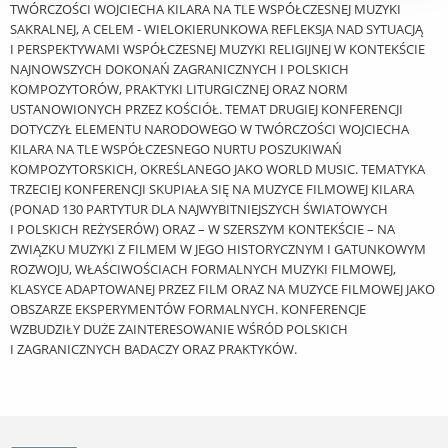
TWÓRCZOŚCI WOJCIECHA KILARA NA TLE WSPÓŁCZESNEJ MUZYKI
SAKRALNEJ, A CELEM - WIELOKIERUNKOWA REFLEKSJA NAD SYTUACJĄ
I PERSPEKTYWAMI WSPÓŁCZESNEJ MUZYKI RELIGIJNEJ W KONTEKŚCIE
NAJNOWSZYCH DOKONAŃ ZAGRANICZNYCH I POLSKICH
KOMPOZYTORÓW, PRAKTYKI LITURGICZNEJ ORAZ NORM
USTANOWIONYCH PRZEZ KOŚCIÓŁ. TEMAT DRUGIEJ KONFERENCJI
DOTYCZYŁ ELEMENTU NARODOWEGO W TWÓRCZOŚCI WOJCIECHA
KILARA NA TLE WSPÓŁCZESNEGO NURTU POSZUKIWAŃ
KOMPOZYTORSKICH, OKREŚLANEGO JAKO WORLD MUSIC. TEMATYKA
TRZECIEJ KONFERENCJI SKUPIAŁA SIĘ NA MUZYCE FILMOWEJ KILARA
(PONAD 130 PARTYTUR DLA NAJWYBITNIEJSZYCH ŚWIATOWYCH
I POLSKICH REŻYSERÓW) ORAZ – W SZERSZYM KONTEKŚCIE – NA
ZWIĄZKU MUZYKI Z FILMEM W JEGO HISTORYCZNYM I GATUNKOWYM
ROZWOJU, WŁAŚCIWOŚCIACH FORMALNYCH MUZYKI FILMOWEJ,
KLASYCE ADAPTOWANEJ PRZEZ FILM ORAZ NA MUZYCE FILMOWEJ JAKO
OBSZARZE EKSPERYMENTÓW FORMALNYCH. KONFERENCJE
WZBUDZIŁY DUŻE ZAINTERESOWANIE WŚRÓD POLSKICH
I ZAGRANICZNYCH BADACZY ORAZ PRAKTYKÓW.