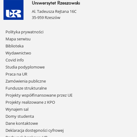
Uniwersytet Rzeszowski
Al. Tadeusza Rejtana 16C
35-959 Rzeszów
Pomiń
Polityka prywatności
nawigację
Mapa serwisu
i
Biblioteka
przejdź
Wydawnictwo
do
Covid info
treści
Studia podyplomowe
Praca na UR
Zamówienia publiczne
Fundusze strukturalne
Projekty współfinansowane przez UE
Projekty realizowane z KPO
Wynajem sal
Domy studenta
Dane kontaktowe
Deklaracja dostępności cyfrowej