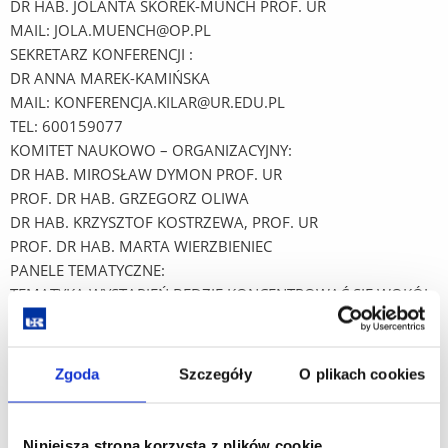
DR HAB. JOLANTA SKOREK-MÜNCH PROF. UR
MAIL:
JOLA.MUENCH@OP.PL
SEKRETARZ KONFERENCJI :
DR ANNA MAREK-KAMIŃSKA
MAIL:
KONFERENCJA.KILAR@UR.EDU.PL
TEL: 600159077
KOMITET NAUKOWO – ORGANIZACYJNY:
DR HAB. MIROSŁAW DYMON PROF. UR
PROF. DR HAB. GRZEGORZ OLIWA
DR HAB. KRZYSZTOF KOSTRZEWA, PROF. UR
PROF. DR HAB. MARTA WIERZBIENIEC
PANELE TEMATYCZNE:
TEMATYKA WYSTĄPIEŃ BĘDZIE KONCENTROWAĆ SIĘ WOKÓŁ
PONIŻSZYCH ZAGADNIEŃ:
● MUZYKA WOJCIECHA KILARA: WARSZTAT KOMPOZYTORSKI,
ODDZIAŁYWANIE I RECEPCJA. GENEZA, HISTORIA, ANALIZA
Zgoda
Szczegóły
O plikach cookies
WYBRANYCH KOMPOZYCJI. TRADYCJE, INSPIRACJE
I KONTEKSTY. MUZYKA KONCERTOWA I FILMOWA.
● MUZYKA JAKO TEKST KULTURY. ZWIĄZKI MUZYKI Z RELIGIĄ,
Niniejsza strona korzysta z plików cookie