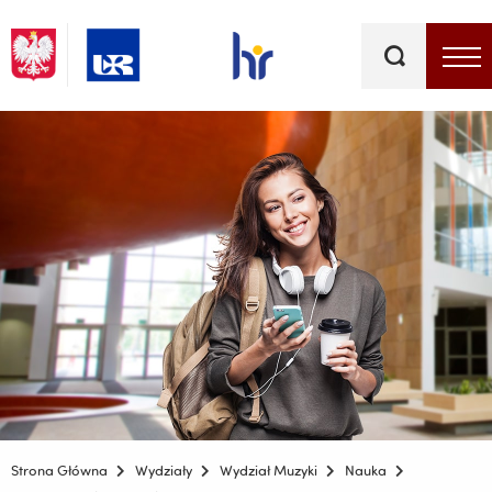
Słowa
kluczowe
Menu - górna belka
Strona Główna
Wydziały
Wydział Muzyki
Nauka