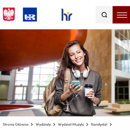
Słowa
kluczowe
Menu - górna belka
Strona Główna
Wydziały
Wydział Muzyki
Kandydat