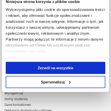
Niniejsza strona korzysta z plików cookie
Uniwersytet Rzeszowski
Wykorzystujemy pliki cookie do spersonalizowania treści
Al. Tadeusza Rejtana 16C
i reklam, aby oferować funkcje społecznościowe i
35-959 Rzeszów
analizować ruch w naszej witrynie. Informacje o tym, jak
korzystasz z naszej witryny, udostępniamy partnerom
Pomiń
Polityka prywatności
społecznościowym, reklamowym i analitycznym.
nawigację
Mapa serwisu
Partnerzy mogą połączyć te informacje z innymi danymi
i
Biblioteka
otrzymanymi od Ciebie lub uzyskanymi podczas
przejdź
Wydawnictwo
korzystania z ich usług.
do
Covid info
treści
Studia podyplomowe
Praca na UR
Zezwól na wszystkie
Zamówienia publiczne
Fundusze strukturalne
Projekty współfinansowane przez UE
Spersonalizuj
Projekty realizowane z KPO
Wynajem sal
Domy studenta
Dane kontaktowe
Deklaracja dostępności cyfrowej