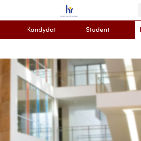
S
i
k
Kandydat
Student