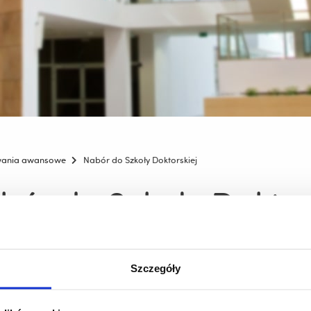
wania awansowe
Nabór do Szkoły Doktorskiej
bór do Szkoły Doktor
emy, że rekrutacja do
Szkoły Doktorskiej
na rok akademicki 2026
Szczegóły
ygentura (sugerowany promotor: dr hab. Anna Marek-Kamińska, p