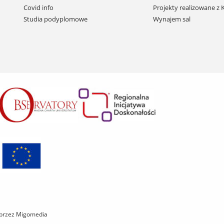
do
Covid info
Projekty realizowane z
treści
Studia podyplomowe
Wynajem sal
 przez Migomedia