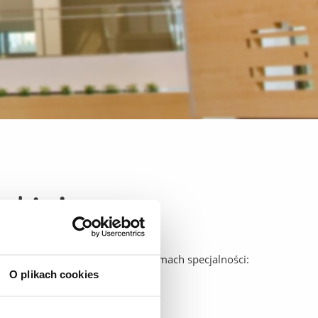
skiej
/2027 będzie uruchomiona w ramach specjalności:
O plikach cookies
rof. UR)