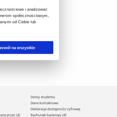
ata Zarębińska, prof. UR)
ołecznościowe i analizować
artnerom społecznościowym,
anymi od Ciebie lub
ezwól na wszystkie
Domy studenta
Dane kontaktowe
Deklaracja dostępności cyfrowej
ane przez UE
Rachunek bankowy UR