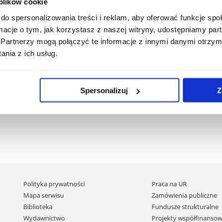
trumentalistyka (fortepian; sugerowany promotor: dr hab. Małgorz
 plików cookie
do spersonalizowania treści i reklam, aby oferować funkcje sp
alistyka (sugerowany promotor: prof. dr hab. Maciej Gallas)
ormacje o tym, jak korzystasz z naszej witryny, udostępniamy p
Partnerzy mogą połączyć te informacje z innymi danymi otrzym
nia z ich usług.
Spersonalizuj
Z
Pomiń
Polityka prywatności
Praca na UR
nawigację
Mapa serwisu
Zamówienia publiczne
i
Biblioteka
Fundusze strukturalne
przejdź
Wydawnictwo
Projekty współfinansow