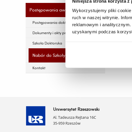
ins
Niniejsza strona korzysta z
Postępowania awansowe
Wykorzystujemy pliki cookie 
wok
ruch w naszej witrynie. Inf
Postępowania doktorskie
reklamowym i analitycznym. 
uzyskanymi podczas korzysta
Dokumenty i akty prawne
Szkoła Doktorska
Nabór do Szkoły Doktorskiej
Kontakt
Uniwersytet Rzeszowski
Al. Tadeusza Rejtana 16C
35-959 Rzeszów