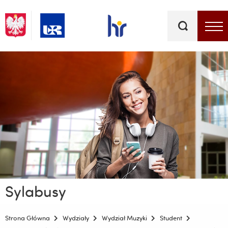
Słowa
kluczowe
Menu - górna belka
Sylabusy
Strona Główna
Wydziały
Wydział Muzyki
Student