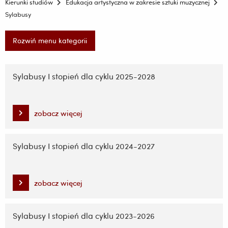
Kierunki studiów
Edukacja artystyczna w zakresie sztuki muzycznej
Sylabusy
Rozwiń menu kategorii
Pomiń
nawigację
Sylabusy I stopień dla cyklu 2025-2028
i
przejdź
do
zobacz więcej
treści
Sylabusy I stopień dla cyklu 2024-2027
zobacz więcej
Sylabusy I stopień dla cyklu 2023-2026