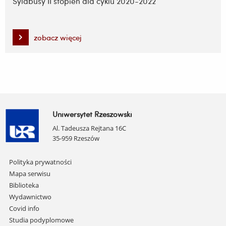
Sylabusy II stopień dla cyklu 2020-2022
zobacz więcej
Uniwersytet Rzeszowski
Al. Tadeusza Rejtana 16C
35-959 Rzeszów
Pomiń
Polityka prywatności
nawigację
Mapa serwisu
i
Biblioteka
przejdź
Wydawnictwo
do
Covid info
treści
Studia podyplomowe