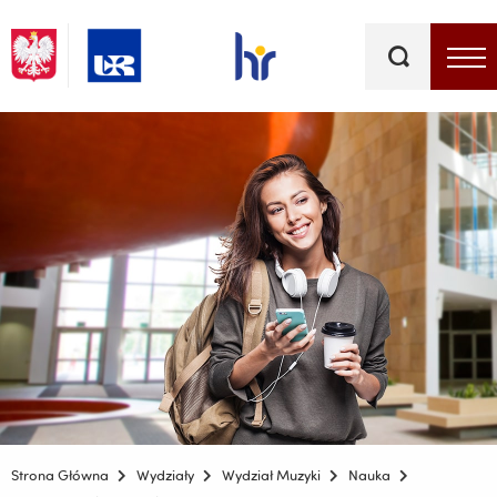
Słowa
kluczowe
Menu - górna belka
Strona Główna
Wydziały
Wydział Muzyki
Nauka