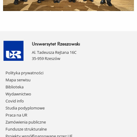
Uniwersytet Rzeszowski
Al. Tadeusza Rejtana 16C
35-959 Rzeszów
Pomiń
Polityka prywatności
nawigację
Mapa serwisu
i
Biblioteka
przejdź
Wydawnictwo
do
Covid info
treści
Studia podyplomowe
Praca na UR
Zamówienia publiczne
Fundusze strukturalne
Projekty współfinansowane przez UE