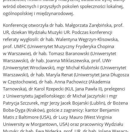
wśród obecnych i przyszłych pokoleń społeczności lokalnej,
ogólnopolskiej i międzynarodowej.
Konferencję otworzyła dr hab. Małgorzata Zarębińska, prof.
UR, dziekan Wydziału Muzyki UR. Podczas konferencji
referaty wygłosili: dr hab. Walentyna Węgrzyn-Klisowska,
prof. UMFC (Uniwersytet Muzyczny Fryderyka Chopina
w Warszawie), dr hab. Tomasz Baranowski (Uniwersytet
Warszawski), dr hab. Joanna Miklaszewska, prof. UWr
(Uniwersytet Wrocławski), mgr Michał Klubiński (Uniwersytet
Warszawski), dr hab. Maryla Renat (Uniwersytet Jana Długosza
w Częstochowie), dr hab. Anna Pachowicz (Akademia
Tarnowska), dr Karol Rzepecki (KUL Jana Pawła II), prelegenci
z Uniwersytetu Jagiellońskiego: dr Michał Jaczyński i mgr
Patrycja Szczurek, mgr Jerzy Jacek Bojarski (Lublin), dr Bożena
Boba-Dyga (Kraków), goście z zagranicy: kantor Benjamin
Matis z Baltimore (USA), dr Lucy Mauro (West Virginia
Uniwersity w Morgantown, USA) oraz pracownicy Wydziału
Muzyki: dr hab. Ewa Nidecka, prof. UR, dr hab. Jolana Wąsacz-