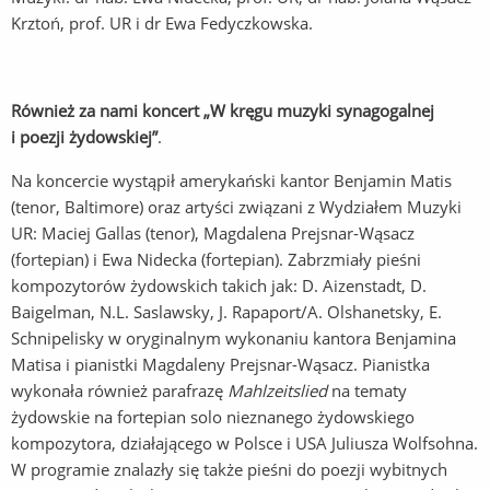
Krztoń, prof. UR i dr Ewa Fedyczkowska.
Również za nami koncert „W kręgu muzyki synagogalnej
i poezji żydowskiej”
.
Na koncercie wystąpił amerykański kantor Benjamin Matis
(tenor, Baltimore) oraz artyści związani z Wydziałem Muzyki
UR: Maciej Gallas (tenor), Magdalena Prejsnar-Wąsacz
(fortepian) i Ewa Nidecka (fortepian). Zabrzmiały pieśni
kompozytorów żydowskich takich jak: D. Aizenstadt, D.
Baigelman, N.L. Saslawsky, J. Rapaport/A. Olshanetsky, E.
Schnipelisky w oryginalnym wykonaniu kantora Benjamina
Matisa i pianistki Magdaleny Prejsnar-Wąsacz. Pianistka
wykonała również parafrazę
Mahlzeitslied
na tematy
żydowskie na fortepian solo nieznanego żydowskiego
kompozytora, działającego w Polsce i USA Juliusza Wolfsohna.
W programie znalazły się także pieśni do poezji wybitnych