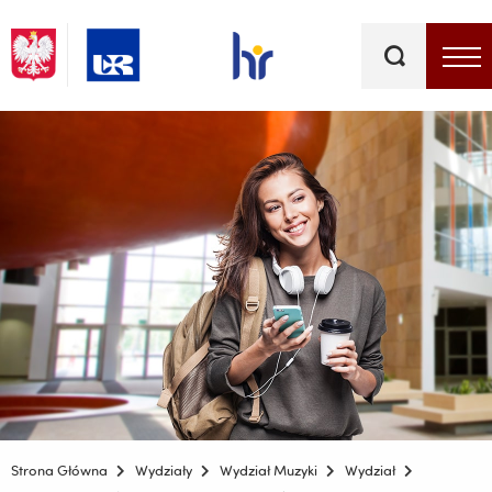
Słowa
kluczowe
Menu - górna belka
Strona Główna
Wydziały
Wydział Muzyki
Wydział