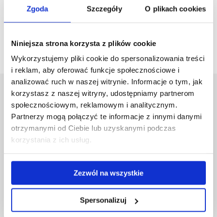
12 marca 2026 r.
Zgoda
Szczegóły
O plikach cookies
16 kwietnia 2026 r.
14 maja 2026 r.
18 czerwca 2026 r.
Niniejsza strona korzysta z plików cookie
17 września 2026 r.
Wykorzystujemy pliki cookie do spersonalizowania treści
i reklam, aby oferować funkcje społecznościowe i
analizować ruch w naszej witrynie. Informacje o tym, jak
korzystasz z naszej witryny, udostępniamy partnerom
Uniwersytet Rzeszowski
społecznościowym, reklamowym i analitycznym.
Al. Tadeusza Rejtana 16C
Partnerzy mogą połączyć te informacje z innymi danymi
35-959 Rzeszów
otrzymanymi od Ciebie lub uzyskanymi podczas
Pomiń
Polityka prywatności
korzystania z ich usług.
nawigację
Mapa serwisu
i
Biblioteka
przejdź
Zezwól na wszystkie
Wydawnictwo
do
Covid info
treści
Studia podyplomowe
Spersonalizuj
Praca na UR