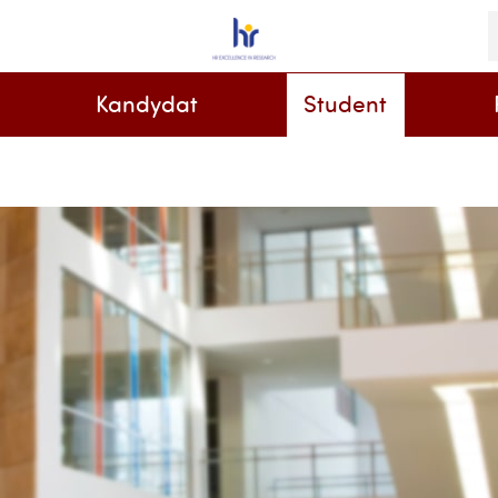
S
i
k
Kandydat
Student