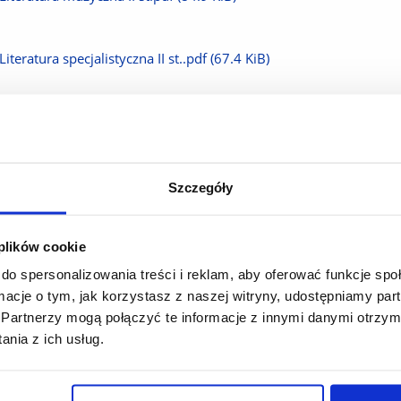
plik
Pobierz
Literatura specjalistyczna II st..pdf
(67.4 KiB)
plik
Pobierz
Metodologia pracy naukowej -II st..pdf
(77.6 KiB)
plik
Pobierz
Metodyka nauczania muzyki w szkole ponadpodstawowej II st..p
Szczegóły
plik
Pobierz
Metodyka prowadzenia zespołów II st..pdf
(103.9 KiB)
 plików cookie
do spersonalizowania treści i reklam, aby oferować funkcje sp
plik
ormacje o tym, jak korzystasz z naszej witryny, udostępniamy p
Pobierz
Muzyka w radiu i telewizji II st..pdf
(77.1 KiB)
Partnerzy mogą połączyć te informacje z innymi danymi otrzym
nia z ich usług.
plik
Pobierz
Muzyka w sieci II st..pdf
(76.3 KiB)