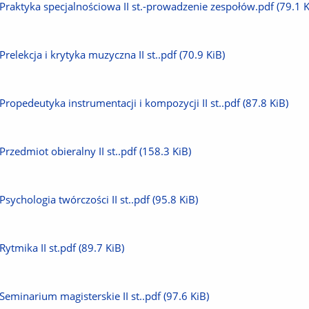
Pobierz
Praktyka specjalnościowa II st.-prowadzenie zespołów.pdf
(79.1 K
plik
Pobierz
Prelekcja i krytyka muzyczna II st..pdf
(70.9 KiB)
plik
Pobierz
Propedeutyka instrumentacji i kompozycji II st..pdf
(87.8 KiB)
plik
Pobierz
Przedmiot obieralny II st..pdf
(158.3 KiB)
plik
Pobierz
Psychologia twórczości II st..pdf
(95.8 KiB)
plik
Pobierz
Rytmika II st.pdf
(89.7 KiB)
plik
Pobierz
Seminarium magisterskie II st..pdf
(97.6 KiB)