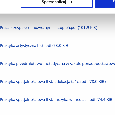
Spersonalizuj
Z
plik
Pobierz
Opracowania muzyki ludowej II st.pdf
(76.3 KiB)
plik
Pobierz
Praca z zespołem muzycznym II stopień.pdf
(101.9 KiB)
plik
Pobierz
Praktyka artystyczna II st..pdf
(78.0 KiB)
plik
Pobierz
Praktyka przedmiotowo-metodyczna w szkole ponadpodstawowej I
plik
Pobierz
Praktyka specjalnościowa II st.-edukacja tańca.pdf
(78.0 KiB)
plik
Pobierz
Praktyka specjalnościowa II st.-muzyka w mediach.pdf
(74.4 KiB)
plik