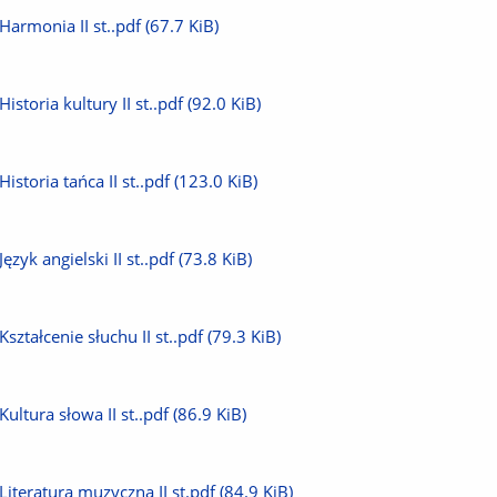
plik
Pobierz
Harmonia II st..pdf
(67.7 KiB)
plik
Pobierz
Historia kultury II st..pdf
(92.0 KiB)
plik
Pobierz
Historia tańca II st..pdf
(123.0 KiB)
plik
Pobierz
Język angielski II st..pdf
(73.8 KiB)
plik
Pobierz
Kształcenie słuchu II st..pdf
(79.3 KiB)
plik
Pobierz
Kultura słowa II st..pdf
(86.9 KiB)
plik
Pobierz
Literatura muzyczna II st.pdf
(84.9 KiB)