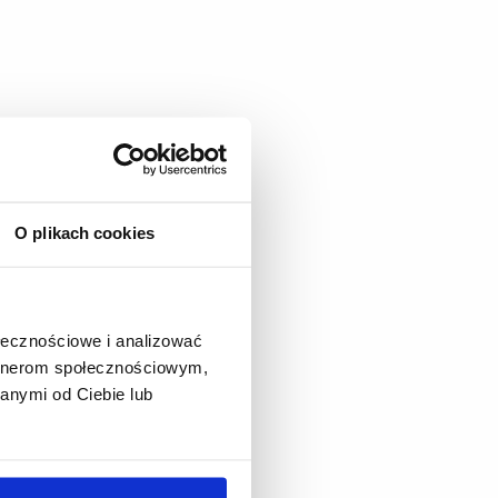
df
(90.3 KiB)
O plikach cookies
ołecznościowe i analizować
artnerom społecznościowym,
anymi od Ciebie lub