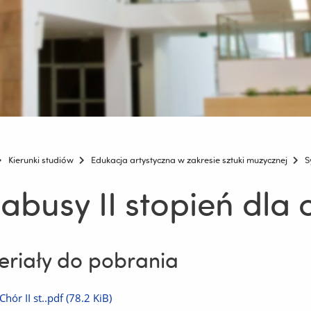
Kierunki studiów
Edukacja artystyczna w zakresie sztuki muzycznej
S
labusy II stopień dla
riały do pobrania
Pobierz
Chór II st..pdf
(78.2 KiB)