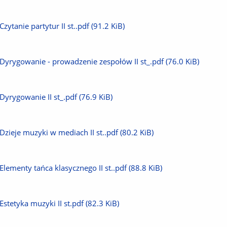
plik
Pobierz
Czytanie partytur II st..pdf
(91.2 KiB)
plik
Pobierz
Dyrygowanie - prowadzenie zespołów II st_.pdf
(76.0 KiB)
plik
Pobierz
Dyrygowanie II st_.pdf
(76.9 KiB)
plik
Pobierz
Dzieje muzyki w mediach II st..pdf
(80.2 KiB)
plik
Pobierz
Elementy tańca klasycznego II st..pdf
(88.8 KiB)
plik
Pobierz
Estetyka muzyki II st.pdf
(82.3 KiB)