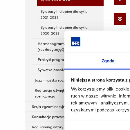
Sylabusy II stopień dla cyklu
2021-2023
Sylabusy II stopień dla cyklu
2020-2022
Harmonogramy zajęć
(rozkłady zajęć)
Praktyki programowe
Zgoda
Sylwetka absolwenta
Niniejsza strona korzysta z
Jazz i muzyka rozrywkowa
Wykorzystujemy pliki cookie 
Realizacja dźwięku i światła
ruch w naszej witrynie. Inf
scenicznego
reklamowym i analitycznym. 
Sesja egzaminacyjna
uzyskanymi podczas korzysta
Konsultacje pracowników
Regulaminy, wzory pism, pliki do