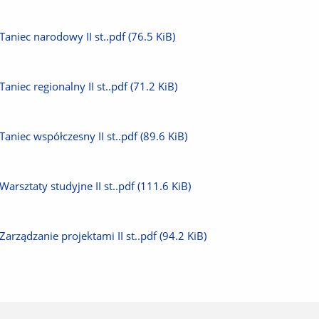
plik
Pobierz
Taniec narodowy II st..pdf
(76.5 KiB)
plik
Pobierz
Taniec regionalny II st..pdf
(71.2 KiB)
plik
Pobierz
Taniec współczesny II st..pdf
(89.6 KiB)
plik
Pobierz
Warsztaty studyjne II st..pdf
(111.6 KiB)
plik
Pobierz
Zarządzanie projektami II st..pdf
(94.2 KiB)
plik