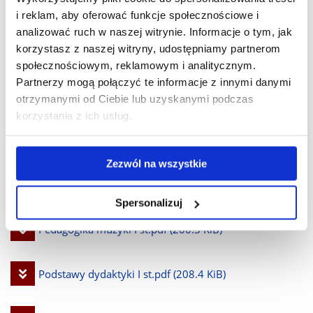
i reklam, aby oferować funkcje społecznościowe i
plik
.pdf
(208.5 KiB)
analizować ruch w naszej witrynie. Informacje o tym, jak
korzystasz z naszej witryny, udostępniamy partnerom
Pobierz
Metodyka prowadzenia chórów I st. Muzyk
społecznościowym, reklamowym i analitycznym.
Partnerzy mogą połączyć te informacje z innymi danymi
plik
kościelny.pdf
(142.7 KiB)
otrzymanymi od Ciebie lub uzyskanymi podczas
korzystania z ich usług.
Pobierz
Ochrona własności intelektualnej I st.pdf
(185.8 KiB)
Zezwól na wszystkie
plik
Pobierz
Pedagogika 2023-2026.pdf
(224.4 KiB)
Spersonalizuj
plik
Pobierz
Pedagogika muzyki I st.pdf
(200.3 KiB)
plik
Pobierz
Podstawy dydaktyki I st.pdf
(208.4 KiB)
plik