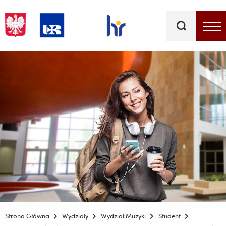
Słowa
kluczowe
Menu - górna belka
Strona Główna
Wydziały
Wydział Muzyki
Student