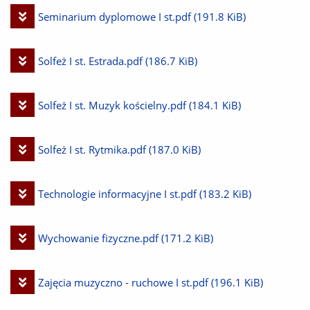
plik
Pobierz
Seminarium dyplomowe I st.pdf
(191.8 KiB)
plik
Pobierz
Solfeż I st. Estrada.pdf
(186.7 KiB)
plik
Pobierz
Solfeż I st. Muzyk kościelny.pdf
(184.1 KiB)
plik
Pobierz
Solfeż I st. Rytmika.pdf
(187.0 KiB)
plik
Pobierz
Technologie informacyjne I st.pdf
(183.2 KiB)
plik
Pobierz
Wychowanie fizyczne.pdf
(171.2 KiB)
plik
Pobierz
Zajęcia muzyczno - ruchowe I st.pdf
(196.1 KiB)