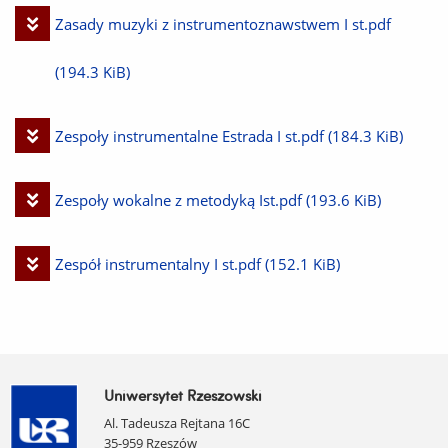
plik
Pobierz
Zasady muzyki z instrumentoznawstwem I st.pdf
plik
(194.3 KiB)
Pobierz
Zespoły instrumentalne Estrada I st.pdf
(184.3 KiB)
plik
Pobierz
Zespoły wokalne z metodyką Ist.pdf
(193.6 KiB)
plik
Pobierz
Zespół instrumentalny I st.pdf
(152.1 KiB)
plik
Uniwersytet Rzeszowski
Al. Tadeusza Rejtana 16C
35-959 Rzeszów