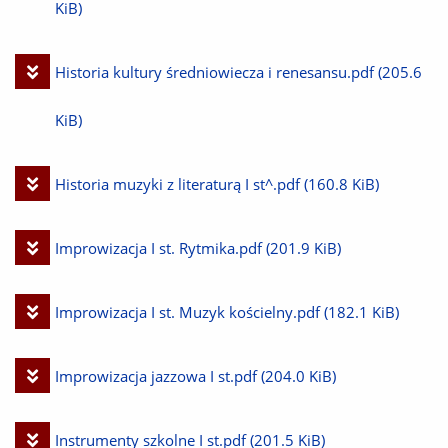
plik
KiB)
Pobierz
Historia kultury średniowiecza i renesansu.pdf
(205.6
plik
KiB)
Pobierz
Historia muzyki z literaturą I st^.pdf
(160.8 KiB)
plik
Pobierz
Improwizacja I st. Rytmika.pdf
(201.9 KiB)
plik
Pobierz
Improwizacja I st. Muzyk kościelny.pdf
(182.1 KiB)
plik
Pobierz
Improwizacja jazzowa I st.pdf
(204.0 KiB)
plik
Pobierz
Instrumenty szkolne I st.pdf
(201.5 KiB)