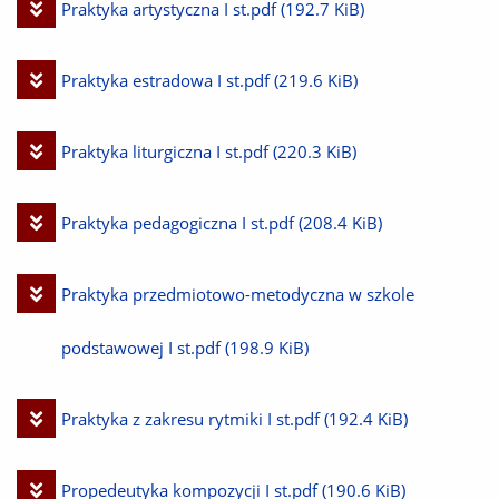
Pobierz
Praktyka artystyczna I st.pdf
(192.7 KiB)
plik
Pobierz
Praktyka estradowa I st.pdf
(219.6 KiB)
plik
Pobierz
Praktyka liturgiczna I st.pdf
(220.3 KiB)
plik
Pobierz
Praktyka pedagogiczna I st.pdf
(208.4 KiB)
plik
Pobierz
Praktyka przedmiotowo-metodyczna w szkole
plik
podstawowej I st.pdf
(198.9 KiB)
Pobierz
Praktyka z zakresu rytmiki I st.pdf
(192.4 KiB)
plik
Pobierz
Propedeutyka kompozycji I st.pdf
(190.6 KiB)