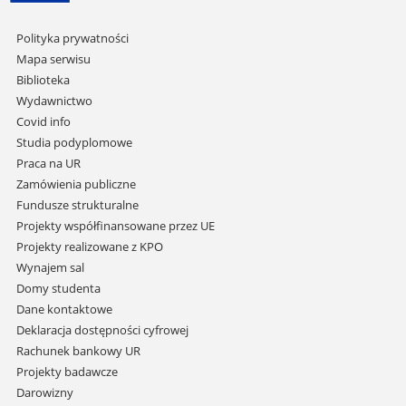
Pomiń
Polityka prywatności
nawigację
Mapa serwisu
i
Biblioteka
przejdź
Wydawnictwo
do
Covid info
treści
Studia podyplomowe
Praca na UR
Zamówienia publiczne
Fundusze strukturalne
Projekty współfinansowane przez UE
Projekty realizowane z KPO
Wynajem sal
Domy studenta
Dane kontaktowe
Deklaracja dostępności cyfrowej
Rachunek bankowy UR
Projekty badawcze
Darowizny