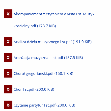
Pobierz
Akompaniament z czytaniem a vista I st. Muzyk
plik
kościelny.pdf
(173.7 KiB)
Pobierz
Analiza dzieła muzycznego I st.pdf
(191.0 KiB)
plik
Pobierz
Aranżacja muzyczna - I st.pdf
(187.5 KiB)
plik
Pobierz
Chorał gregoriański.pdf
(158.1 KiB)
plik
Pobierz
Chór I st.pdf
(200.0 KiB)
plik
Pobierz
Czytanie partytur I st.pdf
(200.0 KiB)