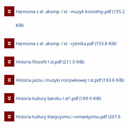
plik
Pobierz
Harmonia z el. akomp. I st - muzyk kościelny.pdf
(155.2
plik
KiB)
Pobierz
Harmonia z el. akomp. I st - rytmika.pdf
(153.8 KiB)
plik
Pobierz
Historia filozofii I st.pdf
(211.0 KiB)
plik
Pobierz
Historia jazzu i muzyki rozrywkowej I st.pdf
(193.6 KiB)
plik
Pobierz
Historia kultury baroku I st^.pdf
(189.9 KiB)
plik
Pobierz
Historia kultury klasycyzmu i romantyzmu.pdf
(207.6