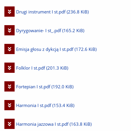
plik
Pobierz
Drugi instrument I st.pdf
(236.8 KiB)
plik
Pobierz
Dyrygowanie- I st_.pdf
(165.2 KiB)
plik
Pobierz
Emisja głosu z dykcją I st.pdf
(172.6 KiB)
plik
Pobierz
Folklor I st.pdf
(201.3 KiB)
plik
Pobierz
Fortepian I st.pdf
(192.0 KiB)
plik
Pobierz
Harmonia I st.pdf
(153.4 KiB)
plik
Pobierz
Harmonia jazzowa I st.pdf
(163.8 KiB)