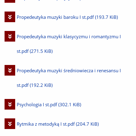
plik
Pobierz
Propedeutyka muzyki baroku I st.pdf
(193.7 KiB)
plik
Pobierz
Propedeutyka muzyki klasycyzmu i romantyzmu I
plik
st.pdf
(271.5 KiB)
Pobierz
Propedeutyka muzyki średniowiecza i renesansu I
plik
st.pdf
(192.2 KiB)
Pobierz
Psychologia I st.pdf
(302.1 KiB)
plik
Pobierz
Rytmika z metodyką I st.pdf
(204.7 KiB)