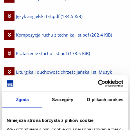
plik
Pobierz
Język angielski I st.pdf
(184.5 KiB)
plik
Pobierz
Kompozycja ruchu z techniką I st.pdf
(202.4 KiB)
plik
Pobierz
Kształcenie słuchu I st.pdf
(173.5 KiB)
plik
Pobierz
Liturgika i duchowość chrześcijańska I st. Muzyk
plik
kościelny.pdf
(209.4 KiB)
Zgoda
Szczegóły
O plikach cookies
Pobierz
Metodologia pracy naukowej -I st.pdf
(183.6 KiB)
plik
Niniejsza strona korzysta z plików cookie
Pobierz
Metodyka nauczania muzyki w szkole podstawowej
Wykorzystujemy pliki cookie do spersonalizowania treści