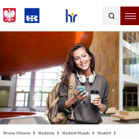
Słowa
kluczowe
Menu - górna belka
Strona Główna
Wydziały
Wydział Muzyki
Student