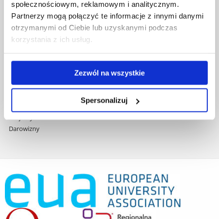
społecznościowym, reklamowym i analitycznym.
Praca na UR
Partnerzy mogą połączyć te informacje z innymi danymi
Zamówienia publiczne
Fundusze strukturalne
otrzymanymi od Ciebie lub uzyskanymi podczas
Projekty współfinansowane przez UE
korzystania z ich usług.
Projekty realizowane z KPO
Wynajem sal
Domy studenta
Zezwól na wszystkie
Dane kontaktowe
Deklaracja dostępności cyfrowej
Spersonalizuj
Rachunek bankowy UR
Projekty badawcze
Darowizny