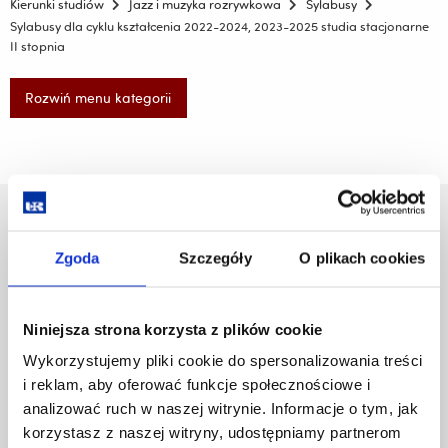
Kierunki studiów
Jazz i muzyka rozrywkowa
Sylabusy
Sylabusy dla cyklu kształcenia 2022-2024, 2023-2025 studia stacjonarne
II stopnia
Rozwiń menu kategorii
Uniwersytet Rzeszowski
Al. Tadeusza Rejtana 16C
Zgoda
Szczegóły
O plikach cookies
35-959 Rzeszów
Pomiń
Polityka prywatności
Niniejsza strona korzysta z plików cookie
nawigację
Mapa serwisu
Wykorzystujemy pliki cookie do spersonalizowania treści
i
Biblioteka
przejdź
i reklam, aby oferować funkcje społecznościowe i
Wydawnictwo
do
analizować ruch w naszej witrynie. Informacje o tym, jak
Covid info
treści
korzystasz z naszej witryny, udostępniamy partnerom
Studia podyplomowe