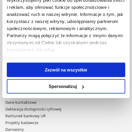
Wykorzystujemy pliki cookie do spersonalizowania treści
35-959 Rzeszów
i reklam, aby oferować funkcje społecznościowe i
Pomiń
Polityka prywatności
analizować ruch w naszej witrynie. Informacje o tym, jak
nawigację
Mapa serwisu
korzystasz z naszej witryny, udostępniamy partnerom
i
Biblioteka
społecznościowym, reklamowym i analitycznym.
przejdź
Wydawnictwo
Partnerzy mogą połączyć te informacje z innymi danymi
do
Covid info
otrzymanymi od Ciebie lub uzyskanymi podczas
treści
Studia podyplomowe
korzystania z ich usług.
Praca na UR
Zamówienia publiczne
Fundusze strukturalne
Zezwól na wszystkie
Projekty współfinansowane przez UE
Projekty realizowane z KPO
Spersonalizuj
Wynajem sal
Domy studenta
Dane kontaktowe
Deklaracja dostępności cyfrowej
Rachunek bankowy UR
Projekty badawcze
Darowizny