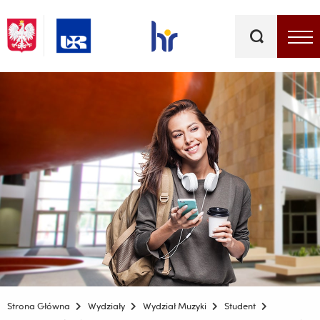
Słowa
kluczowe
Menu - górna belka
Strona Główna
Wydziały
Wydział Muzyki
Student