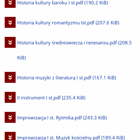
Pobierz
Historia kultury baroku I st.pdf
(190.2 KiB)
plik
Pobierz
Historia kultury romantyzmu Ist.pdf
(207.6 KiB)
plik
Pobierz
Historia kultury średniowiecza i renesansu.pdf
(208.5
plik
KiB)
Pobierz
Historia muzyki z literaturą I st.pdf
(167.1 KiB)
plik
Pobierz
II instrument I st.pdf
(235.4 KiB)
plik
Pobierz
Improwizacja I st. Rytmika.pdf
(243.3 KiB)
plik
Pobierz
Improwizacja I st. Muzyk kościelny.pdf
(189.4 KiB)