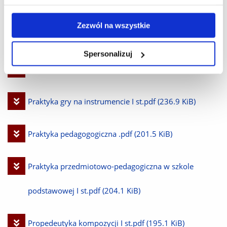
Pobierz
Pedagogika I st.pdf
(211.1 KiB)
Zezwól na wszystkie
plik
Pobierz
Pedagogika muzyki I st.pdf
(202.7 KiB)
Spersonalizuj
plik
Pobierz
Podstawy dydaktyki I st.pdf
(211.2 KiB)
plik
Pobierz
Praktyka gry na instrumencie I st.pdf
(236.9 KiB)
plik
Pobierz
Praktyka pedagogogiczna .pdf
(201.5 KiB)
plik
Pobierz
Praktyka przedmiotowo-pedagogiczna w szkole
plik
podstawowej I st.pdf
(204.1 KiB)
Pobierz
Propedeutyka kompozycji I st.pdf
(195.1 KiB)