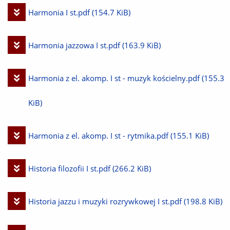
plik
Pobierz
Harmonia I st.pdf
(154.7 KiB)
plik
Pobierz
Harmonia jazzowa I st.pdf
(163.9 KiB)
plik
Pobierz
Harmonia z el. akomp. I st - muzyk kościelny.pdf
(155.3
plik
KiB)
Pobierz
Harmonia z el. akomp. I st - rytmika.pdf
(155.1 KiB)
plik
Pobierz
Historia filozofii I st.pdf
(266.2 KiB)
plik
Pobierz
Historia jazzu i muzyki rozrywkowej I st.pdf
(198.8 KiB)
plik