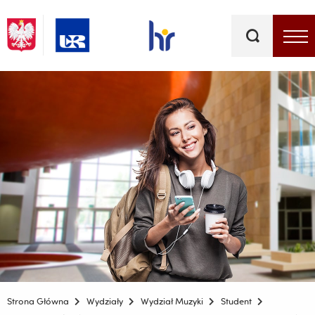
Słowa
kluczowe
Menu - górna belka
Strona Główna
Wydziały
Wydział Muzyki
Student