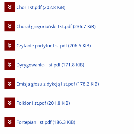
plik
Pobierz
Chór I st.pdf
(202.8 KiB)
plik
Pobierz
Chorał gregoriański I st.pdf
(236.7 KiB)
plik
Pobierz
Czytanie partytur I st.pdf
(206.5 KiB)
plik
Pobierz
Dyrygowanie- I st.pdf
(171.8 KiB)
plik
Pobierz
Emisja głosu z dykcją I st.pdf
(178.2 KiB)
plik
Pobierz
Folklor I st.pdf
(201.8 KiB)
plik
Pobierz
Fortepian I st.pdf
(186.3 KiB)