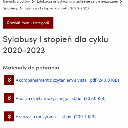
Kierunki studiów
Edukacja artystyczna w zakresie sztuki muzycznej
Sylabusy
Sylabusy I stopień dla cyklu 2020-2023
Rozwiń menu kategorii
Sylabusy I stopień dla cyklu
2020-2023
Materiały do pobrania
Pobierz
Akompaniament z czytaniem a vista_.pdf
(240.0 KiB)
plik
Pobierz
Analiza dzieła muzycznego I st.pdf
(307.0 KiB)
plik
Pobierz
Aranżacja muzyczna - I st.pdf
(209.1 KiB)