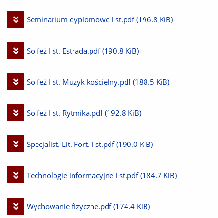
plik
Pobierz
Seminarium dyplomowe I st.pdf
(196.8 KiB)
plik
Pobierz
Solfeż I st. Estrada.pdf
(190.8 KiB)
plik
Pobierz
Solfeż I st. Muzyk kościelny.pdf
(188.5 KiB)
plik
Pobierz
Solfeż I st. Rytmika.pdf
(192.8 KiB)
plik
Pobierz
Specjalist. Lit. Fort. I st.pdf
(190.0 KiB)
plik
Pobierz
Technologie informacyjne I st.pdf
(184.7 KiB)
plik
Pobierz
Wychowanie fizyczne.pdf
(174.4 KiB)