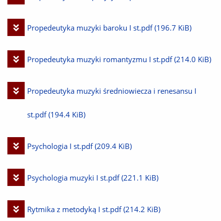
plik
Pobierz
Propedeutyka muzyki baroku I st.pdf
(196.7 KiB)
plik
Pobierz
Propedeutyka muzyki romantyzmu I st.pdf
(214.0 KiB)
plik
Pobierz
Propedeutyka muzyki średniowiecza i renesansu I
plik
st.pdf
(194.4 KiB)
Pobierz
Psychologia I st.pdf
(209.4 KiB)
plik
Pobierz
Psychologia muzyki I st.pdf
(221.1 KiB)
plik
Pobierz
Rytmika z metodyką I st.pdf
(214.2 KiB)