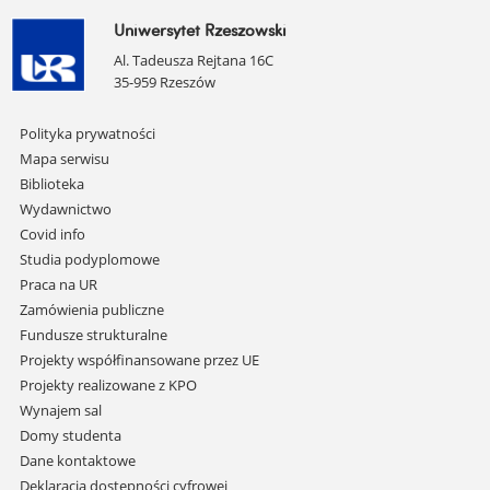
Uniwersytet Rzeszowski
Al. Tadeusza Rejtana 16C
35-959 Rzeszów
Pomiń
Polityka prywatności
nawigację
Mapa serwisu
i
Biblioteka
przejdź
Wydawnictwo
do
Covid info
treści
Studia podyplomowe
Praca na UR
Zamówienia publiczne
Fundusze strukturalne
Projekty współfinansowane przez UE
Projekty realizowane z KPO
Wynajem sal
Domy studenta
Dane kontaktowe
Deklaracja dostępności cyfrowej