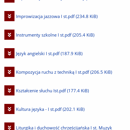
plik
Pobierz
Improwizacja jazzowa I st.pdf
(234.8 KiB)
plik
Pobierz
Instrumenty szkolne I st.pdf
(205.4 KiB)
plik
Pobierz
Język angielski I st.pdf
(187.9 KiB)
plik
Pobierz
Kompozycja ruchu z techniką I st.pdf
(206.5 KiB)
plik
Pobierz
Kształcenie słuchu Ist.pdf
(177.4 KiB)
plik
Pobierz
Kultura języka - I st.pdf
(202.1 KiB)
plik
Pobierz
Liturgika i duchowość chrześcijańska I st. Muzyk