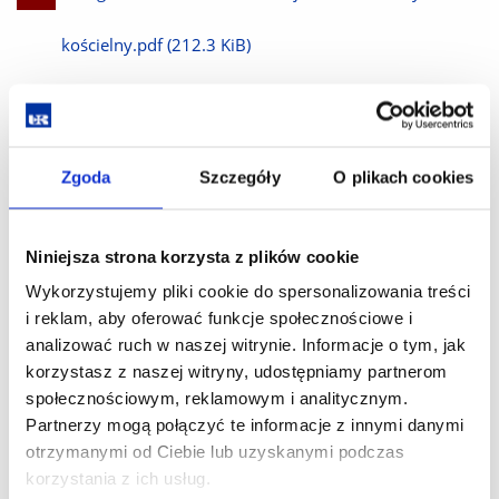
plik
kościelny.pdf
(212.3 KiB)
Pobierz
Metodologia pracy naukowej -I st.pdf
(195.0 KiB)
plik
Zgoda
Szczegóły
O plikach cookies
Pobierz
Metodyka nauczania muzyki w szkole podstawowej
plik
.pdf
(211.7 KiB)
Niniejsza strona korzysta z plików cookie
Wykorzystujemy pliki cookie do spersonalizowania treści
Pobierz
Metodyka prowadzenia chórów I st. Muzyk
i reklam, aby oferować funkcje społecznościowe i
analizować ruch w naszej witrynie. Informacje o tym, jak
plik
kościelny.pdf
(146.8 KiB)
korzystasz z naszej witryny, udostępniamy partnerom
społecznościowym, reklamowym i analitycznym.
Partnerzy mogą połączyć te informacje z innymi danymi
Pobierz
Ochrona własności intelektualnej I st.pdf
(193.3 KiB)
otrzymanymi od Ciebie lub uzyskanymi podczas
korzystania z ich usług.
plik