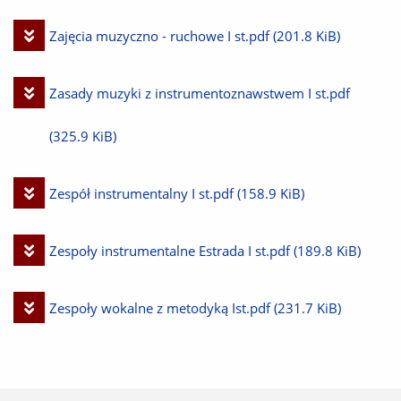
plik
Pobierz
Zajęcia muzyczno - ruchowe I st.pdf
(201.8 KiB)
plik
Pobierz
Zasady muzyki z instrumentoznawstwem I st.pdf
plik
(325.9 KiB)
Pobierz
Zespół instrumentalny I st.pdf
(158.9 KiB)
plik
Pobierz
Zespoły instrumentalne Estrada I st.pdf
(189.8 KiB)
plik
Pobierz
Zespoły wokalne z metodyką Ist.pdf
(231.7 KiB)
plik