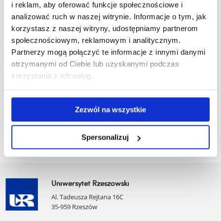
i reklam, aby oferować funkcje społecznościowe i
dźwięku i światła scenicznego
na kadencję 2025-2028:
analizować ruch w naszej witrynie. Informacje o tym, jak
Kierownik kierunku:
dr hab. Maciej Kanikuła, prof. UR
korzystasz z naszej witryny, udostępniamy partnerom
społecznościowym, reklamowym i analitycznym.
Członkowie:
prof. dr hab. inż. Wojciech Rdzanek
Partnerzy mogą połączyć te informacje z innymi danymi
otrzymanymi od Ciebie lub uzyskanymi podczas
dr hab. Piotr Grodecki, prof. UR
korzystania z ich usług.
dr hab. inż. Krzysztof Szemela, prof. UR.
dr Jarosław Pelc
Zezwól na wszystkie
stud.
Jakub Osenkowski
Spersonalizuj
Uniwersytet Rzeszowski
Al. Tadeusza Rejtana 16C
35-959 Rzeszów