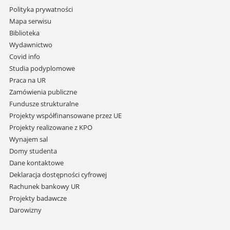
Pomiń
Polityka prywatności
nawigację
Mapa serwisu
i
Biblioteka
przejdź
Wydawnictwo
do
Covid info
treści
Studia podyplomowe
Praca na UR
Zamówienia publiczne
Fundusze strukturalne
Projekty współfinansowane przez UE
Projekty realizowane z KPO
Wynajem sal
Domy studenta
Dane kontaktowe
Deklaracja dostępności cyfrowej
Rachunek bankowy UR
Projekty badawcze
Darowizny