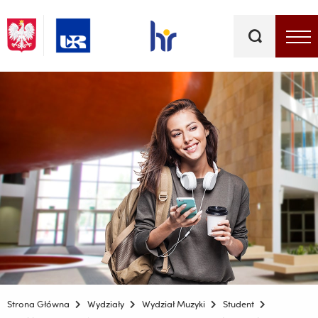
Słowa
kluczowe
Menu - górna belka
Strona Główna
Wydziały
Wydział Muzyki
Student