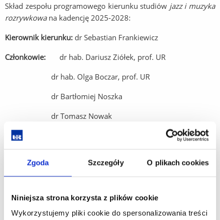
Skład zespołu programowego kierunku studiów
jazz i muzyka
rozrywkowa
na kadencję 2025-2028:
Kierownik kierunku:
dr Sebastian Frankiewicz
Członkowie:
dr hab. Dariusz Ziółek, prof. UR
dr hab. Olga Boczar, prof. UR
dr Bartłomiej Noszka
dr Tomasz Nowak
dr Piotr Pociask
mgr Ewa Siembida-Jachym
Zgoda
Szczegóły
O plikach cookies
mgr Rafał Czarnacki
stud. Karol Madziar
Niniejsza strona korzysta z plików cookie
Wykorzystujemy pliki cookie do spersonalizowania treści
Skład zespołu programowego kierunku studiów
realizacja