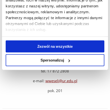
analizować ruch w naszej witrynie. Informacje o tym, jak
e-mail:
jogancarz@ur.edu.pl
korzystasz z naszej witryny, udostępniamy partnerom
społecznościowym, reklamowym i analitycznym.
pok. 107
Partnerzy mogą połączyć te informacje z innymi danymi
otrzymanymi od Ciebie lub uzyskanymi podczas
korzystania z ich usług.
Zezwól na wszystkie
WSPARCIE INFORMATYCZNE
Spersonalizuj
mgr Wojciech Weseli
tel. 17 872 2808
e-mail:
wweseli@ur.edu.pl
pok. 201