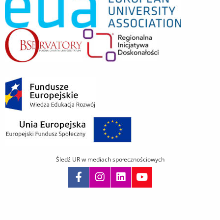
Śledź UR w mediach społecznościowych
Pomiń
nawigację