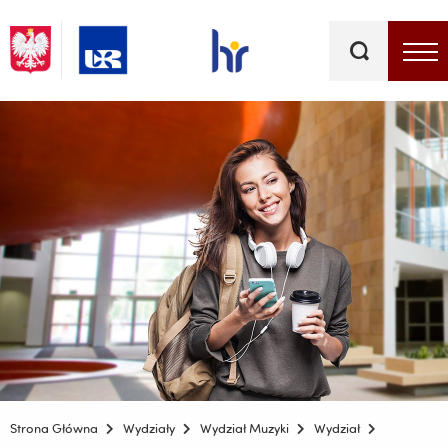
Słowa
kluczowe
Menu - górna belka
Strona Główna
Wydziały
Wydział Muzyki
Wydział