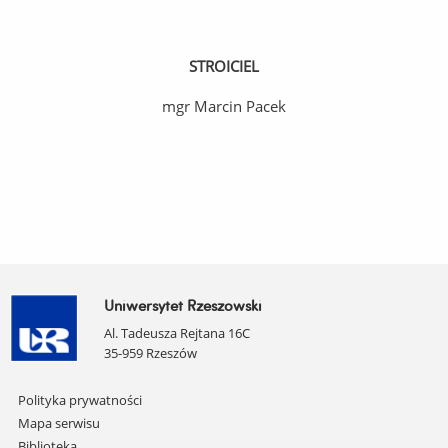
STROICIEL
mgr Marcin Pacek
Uniwersytet Rzeszowski
Al. Tadeusza Rejtana 16C
35-959 Rzeszów
Pomiń
Polityka prywatności
nawigację
Mapa serwisu
i
Biblioteka