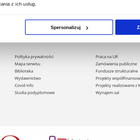
nia z ich usług.
Spersonalizuj
Z
Pomiń
Polityka prywatności
Praca na UR
nawigację
Mapa serwisu
Zamówienia publiczne
i
Biblioteka
Fundusze strukturalne
przejdź
Wydawnictwo
Projekty współfinansow
do
Covid info
Projekty realizowane z
treści
Studia podyplomowe
Wynajem sal