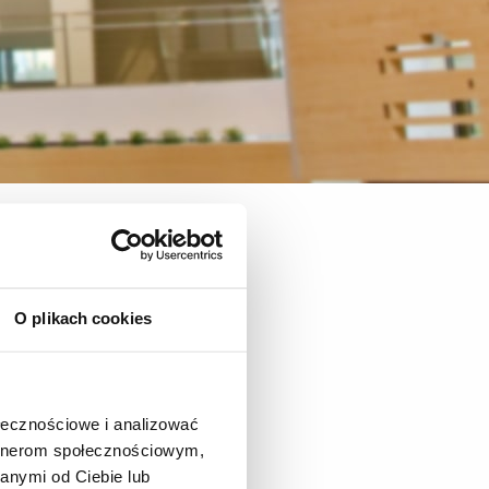
- studia stacjonarne 1. stopnia
O plikach cookies
ołecznościowe i analizować
artnerom społecznościowym,
anymi od Ciebie lub