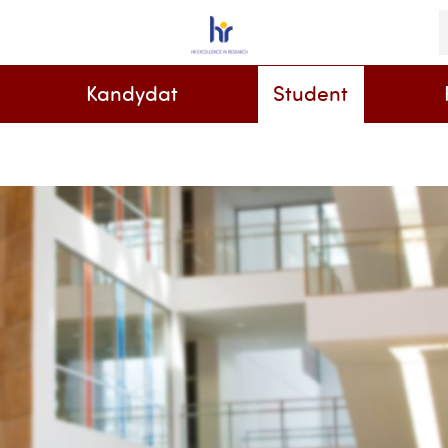
S
i
k
Kandydat
Student