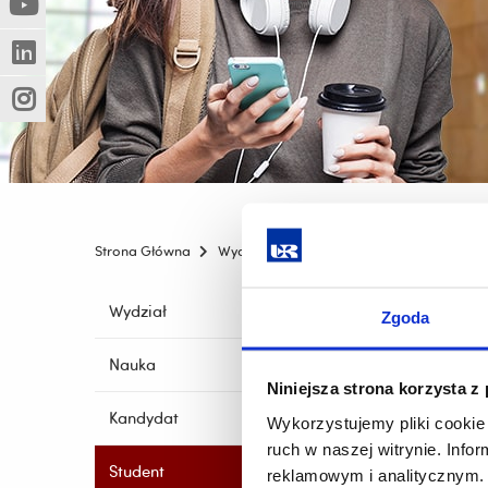
(Nowe
(Link
innej
okno)
do
strony)
(Nowe
(Link
innej
okno)
do
strony)
(Nowe
(Link
innej
okno)
do
strony)
innej
strony)
Strona Główna
Wydziały
Wydział Muzyki
Student
Pomiń
Wydział
Zgoda
nawigację
i
Nauka
przejdź
Niniejsza strona korzysta z
do
Kandydat
Wykorzystujemy pliki cookie 
treści
ruch w naszej witrynie. Inf
Student
reklamowym i analitycznym. 