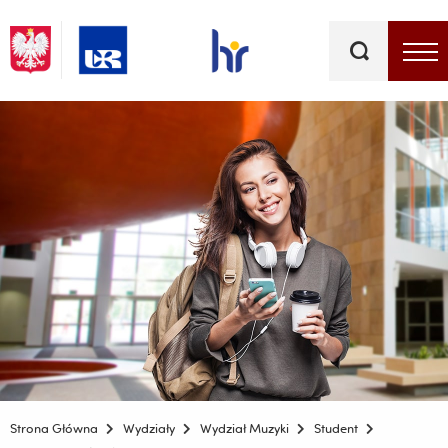
Słowa
kluczowe
Menu - górna belka
Strona Główna
Wydziały
Wydział Muzyki
Student