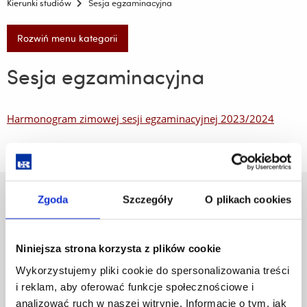
Kierunki studiów
Sesja egzaminacyjna
Rozwiń menu kategorii
Sesja egzaminacyjna
Harmonogram zimowej sesji egzaminacyjnej 2023/2024
Zgoda
Szczegóły
O plikach cookies
Uniwersytet Rzeszowski
Al. Tadeusza Rejtana 16C
35-959 Rzeszów
Niniejsza strona korzysta z plików cookie
Pomiń
Polityka prywatności
Wykorzystujemy pliki cookie do spersonalizowania treści
nawigację
Mapa serwisu
i reklam, aby oferować funkcje społecznościowe i
i
Biblioteka
analizować ruch w naszej witrynie. Informacje o tym, jak