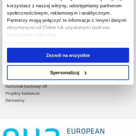
przejdź
Wydawnictwo
korzystasz z naszej witryny, udostępniamy partnerom
do
Covid info
społecznościowym, reklamowym i analitycznym.
treści
Studia podyplomowe
Partnerzy mogą połączyć te informacje z innymi danymi
Praca na UR
otrzymanymi od Ciebie lub uzyskanymi podczas
Zamówienia publiczne
korzystania z ich usług.
Fundusze strukturalne
Projekty współfinansowane przez UE
Projekty realizowane z KPO
Zezwól na wszystkie
Wynajem sal
Domy studenta
Dane kontaktowe
Spersonalizuj
Deklaracja dostępności cyfrowej
Rachunek bankowy UR
Projekty badawcze
Darowizny