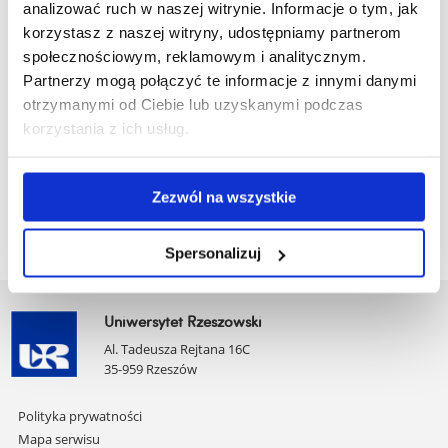
analizować ruch w naszej witrynie. Informacje o tym, jak
korzystasz z naszej witryny, udostępniamy partnerom
SYLABUS - Praktyka zawodowa - Rok akademicki
społecznościowym, reklamowym i analitycznym.
2022/2023
Partnerzy mogą połączyć te informacje z innymi danymi
otrzymanymi od Ciebie lub uzyskanymi podczas
SYLABUS - Praktyka zawodowa - Rok akademicki
korzystania z ich usług.
2023/2024
SYLABUS - Praktyka zawodowa - Rok akademicki
Zezwól na wszystkie
2024/2025
Spersonalizuj
Uniwersytet Rzeszowski
Al. Tadeusza Rejtana 16C
35-959 Rzeszów
Pomiń
Polityka prywatności
nawigację
Mapa serwisu