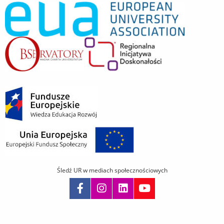
Śledź UR w mediach społecznościowych
Pomiń