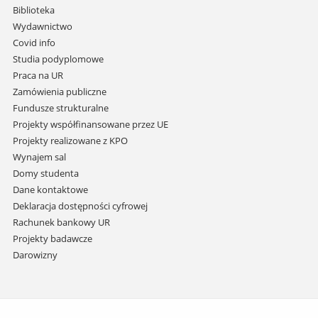
i
Biblioteka
przejdź
Wydawnictwo
do
Covid info
treści
Studia podyplomowe
Praca na UR
Zamówienia publiczne
Fundusze strukturalne
Projekty współfinansowane przez UE
Projekty realizowane z KPO
Wynajem sal
Domy studenta
Dane kontaktowe
Deklaracja dostępności cyfrowej
Rachunek bankowy UR
Projekty badawcze
Darowizny