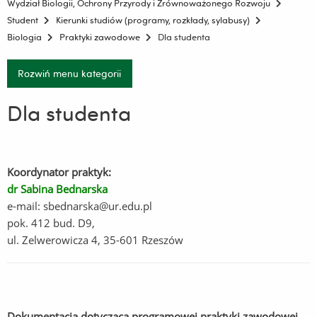
Wydział Biologii, Ochrony Przyrody i Zrównoważonego Rozwoju
Student
Kierunki studiów (programy, rozkłady, sylabusy)
Biologia
Praktyki zawodowe
Dla studenta
Rozwiń menu kategorii
Dla studenta
Koordynator praktyk:
dr Sabina Bednarska
e-mail: sbednarska@ur.edu.pl
pok. 412 bud. D9,
ul. Zelwerowicza 4
,
35-601 Rzeszów
Dokumentacja dotycząca programowej praktyki zawodowej