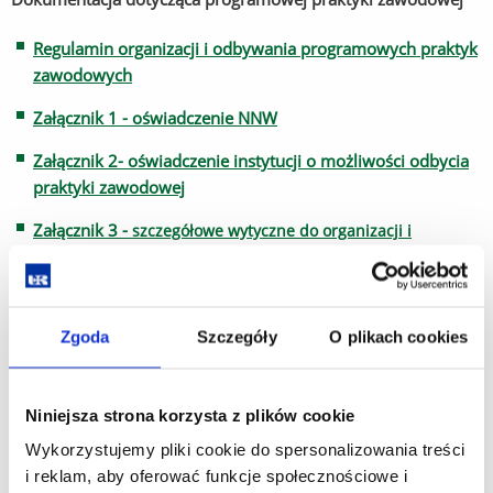
Regulamin organizacji i odbywania programowych praktyk
zawodowych
Załącznik 1 - oświadczenie NNW
Załącznik 2- oświadczenie instytucji o możliwości odbycia
praktyki zawodowej
Załącznik 3 -
szczegółowe wytyczne do organizacji i
odbywania
programowych praktyk zawodowych
Załącznik 4 - plan przebiegu praktyk zawodowych
Zgoda
Szczegóły
O plikach cookies
Załącznik 5 - dziennik praktyk
Załącznik 6- formularz oceny
Niniejsza strona korzysta z plików cookie
Załącznik 7 - wzór wniosku
Wykorzystujemy pliki cookie do spersonalizowania treści
i reklam, aby oferować funkcje społecznościowe i