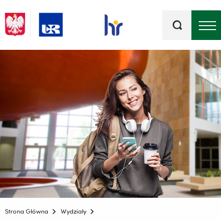
Słowa
kluczowe
Menu - górna belka
Strona Główna
Wydziały