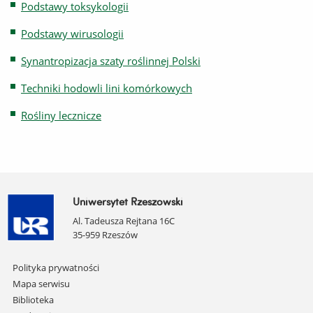
Podstawy toksykologii
Podstawy wirusologii
Synantropizacja szaty roślinnej Polski
Techniki hodowli lini komórkowych
Rośliny lecznicze
Uniwersytet Rzeszowski
Al. Tadeusza Rejtana 16C
35-959 Rzeszów
Pomiń
Polityka prywatności
nawigację
Mapa serwisu
i
Biblioteka
przejdź