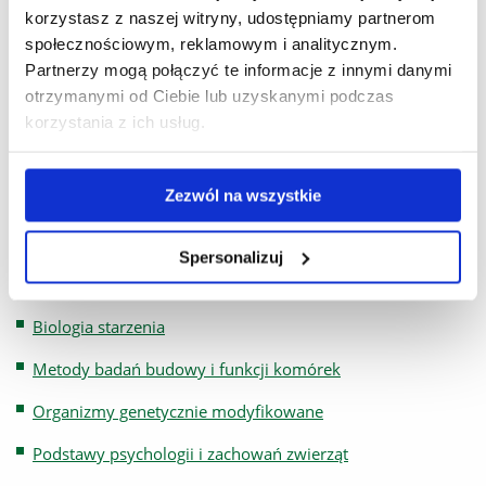
korzystasz z naszej witryny, udostępniamy partnerom
Immunobiologia
społecznościowym, reklamowym i analitycznym.
Partnerzy mogą połączyć te informacje z innymi danymi
Immunologia
otrzymanymi od Ciebie lub uzyskanymi podczas
Paleobiologia
korzystania z ich usług.
Ochrona własności intelektualnej
Zezwól na wszystkie
Podstawy biotechnologii
Zbiorowiska roślinne Polski
Spersonalizuj
PRZEDMIOTY DO WYBORU:
Biologia starzenia
Metody badań budowy i funkcji komórek
Organizmy genetycznie modyfikowane
Podstawy psychologii i zachowań zwierząt