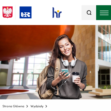
Słowa
kluczowe
Menu - górna belka
Strona Główna
Wydziały