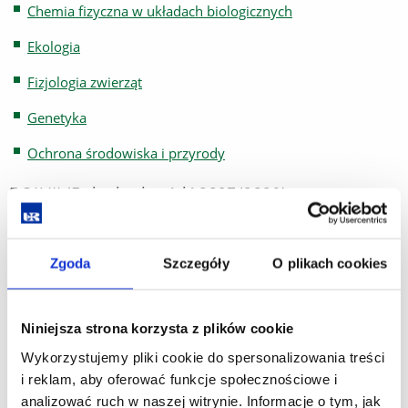
Chemia fizyczna w układach biologicznych
Ekologia
Fizjologia zwierząt
Genetyka
Ochrona środowiska i przyrody
ROK III (Rok akademicki 2027/2028)
Antropopresja i wymieranie gatunków
Bioetyka
Zgoda
Szczegóły
O plikach cookies
Biologia ewolucyjna
Biologia molekularna z elementami inżynierii genetycznej
Niniejsza strona korzysta z plików cookie
Wykorzystujemy pliki cookie do spersonalizowania treści
Enzymologia
i reklam, aby oferować funkcje społecznościowe i
Etologia
analizować ruch w naszej witrynie. Informacje o tym, jak