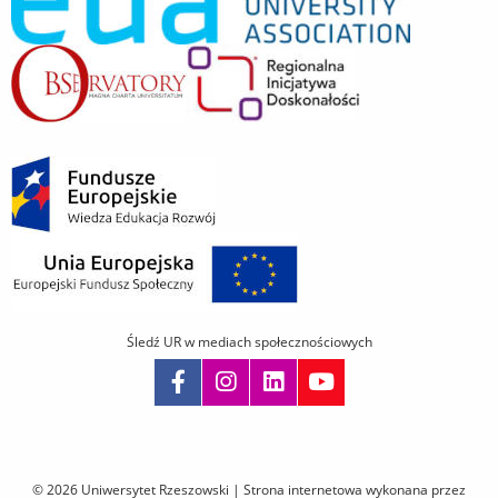
Śledź UR w mediach społecznościowych
Pomiń
nawigację
i
© 2026 Uniwersytet Rzeszowski |
Strona internetowa wykonana przez