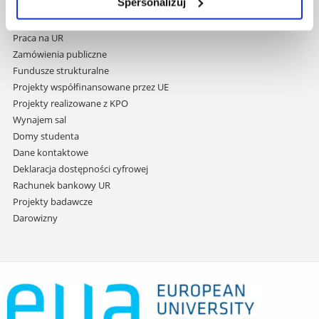
do
Spersonalizuj
Covid info
treści
Studia podyplomowe
Praca na UR
Zamówienia publiczne
Fundusze strukturalne
Projekty współfinansowane przez UE
Projekty realizowane z KPO
Wynajem sal
Domy studenta
Dane kontaktowe
Deklaracja dostępności cyfrowej
Rachunek bankowy UR
Projekty badawcze
Darowizny