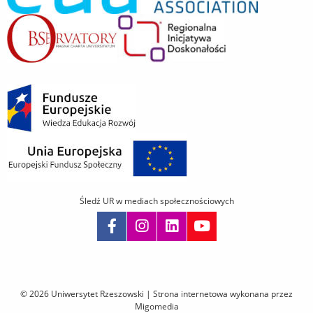
Śledź UR w mediach społecznościowych
Pomiń
nawigację
i
© 2026 Uniwersytet Rzeszowski |
Strona internetowa wykonana przez
przejdź
Migomedia