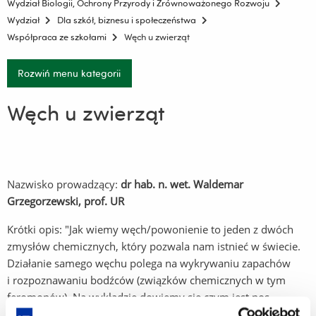
Wydział Biologii, Ochrony Przyrody i Zrównoważonego Rozwoju
Wydział
Dla szkół, biznesu i społeczeństwa
Współpraca ze szkołami
Węch u zwierząt
Rozwiń menu kategorii
Węch u zwierząt
Nazwisko prowadzący:
dr hab. n. wet. Waldemar
Grzegorzewski, prof. UR
Krótki opis: "Jak wiemy węch/powonienie to jeden z dwóch
zmysłów chemicznych, który pozwala nam istnieć w świecie.
Działanie samego węchu polega na wykrywaniu zapachów
i rozpoznawaniu bodźców (związków chemicznych w tym
feromonów). Na wykładzie dowiemy się czym jest nos
a właściwie węch dla zwierząt na przykładzie psa i dlaczego