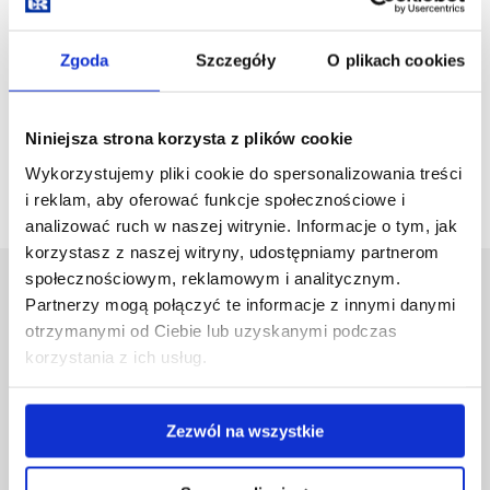
psy są lepsze od ludzi w rozpoznawaniu z użyciem tego
narządu. Zastanowimy się między innymi - dlaczego pies jest
Zgoda
Szczegóły
O plikach cookies
takim dobrym przyjacielem człowieka. "
Czas trwania:
45 minut
Niniejsza strona korzysta z plików cookie
Liczebność grupy:
do 25 osób + opiekun
Wykorzystujemy pliki cookie do spersonalizowania treści
i reklam, aby oferować funkcje społecznościowe i
analizować ruch w naszej witrynie. Informacje o tym, jak
korzystasz z naszej witryny, udostępniamy partnerom
społecznościowym, reklamowym i analitycznym.
Uniwersytet Rzeszowski
Partnerzy mogą połączyć te informacje z innymi danymi
Al. Tadeusza Rejtana 16C
otrzymanymi od Ciebie lub uzyskanymi podczas
35-959 Rzeszów
korzystania z ich usług.
Pomiń
Polityka prywatności
nawigację
Mapa serwisu
Zezwól na wszystkie
i
Biblioteka
przejdź
Wydawnictwo