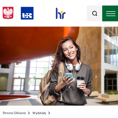
Słowa
kluczowe
Menu - górna belka
Strona Główna
Wydziały