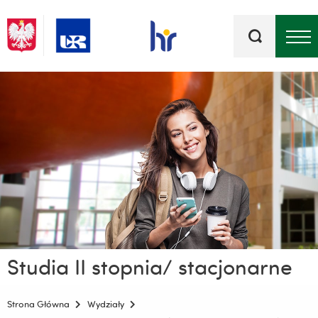
Słowa
kluczowe
Menu - górna belka
Studia II stopnia/ stacjonarne
Strona Główna
Wydziały