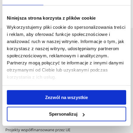
Niniejsza strona korzysta z plików cookie
Wykorzystujemy pliki cookie do spersonalizowania treści
i reklam, aby oferować funkcje społecznościowe i
Uniwersytet Rzeszowski
analizować ruch w naszej witrynie. Informacje o tym, jak
Al. Tadeusza Rejtana 16C
korzystasz z naszej witryny, udostępniamy partnerom
35-959 Rzeszów
społecznościowym, reklamowym i analitycznym.
Partnerzy mogą połączyć te informacje z innymi danymi
Pomiń
Polityka prywatności
otrzymanymi od Ciebie lub uzyskanymi podczas
nawigację
Mapa serwisu
korzystania z ich usług.
i
Biblioteka
przejdź
Wydawnictwo
do
Covid info
Zezwól na wszystkie
treści
Studia podyplomowe
Praca na UR
Spersonalizuj
Zamówienia publiczne
Fundusze strukturalne
Projekty współfinansowane przez UE