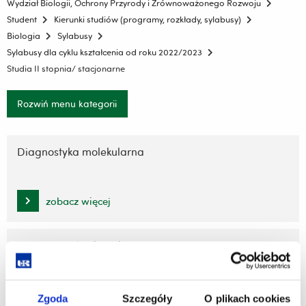
Wydział Biologii, Ochrony Przyrody i Zrównoważonego Rozwoju
Student
Kierunki studiów (programy, rozkłady, sylabusy)
Biologia
Sylabusy
Sylabusy dla cyklu kształcenia od roku 2022/2023
Studia II stopnia/ stacjonarne
Rozwiń menu kategorii
Pomiń
nawigację
Diagnostyka molekularna
i
przejdź
do
zobacz więcej
treści
Monitoring środowiska
zobacz więcej
Zgoda
Szczegóły
O plikach cookies