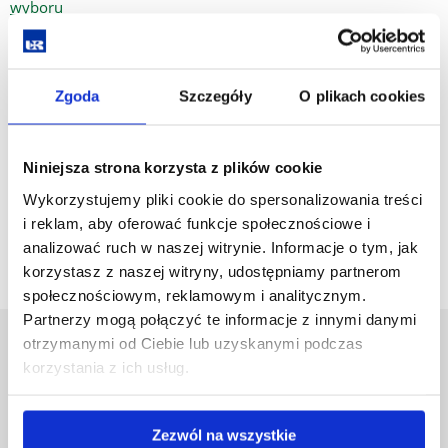
wyboru
Program Biologii Eksperymentalnej II stopnia
Zgoda
Szczegóły
O plikach cookies
Program Biologii Eksperymentalnej II stopnia - Przedmioty do
wyboru
Niniejsza strona korzysta z plików cookie
Wykorzystujemy pliki cookie do spersonalizowania treści
i reklam, aby oferować funkcje społecznościowe i
analizować ruch w naszej witrynie. Informacje o tym, jak
korzystasz z naszej witryny, udostępniamy partnerom
społecznościowym, reklamowym i analitycznym.
Partnerzy mogą połączyć te informacje z innymi danymi
otrzymanymi od Ciebie lub uzyskanymi podczas
Uniwersytet Rzeszowski
korzystania z ich usług.
Al. Tadeusza Rejtana 16C
35-959 Rzeszów
Zezwól na wszystkie
Pomiń
Polityka prywatności