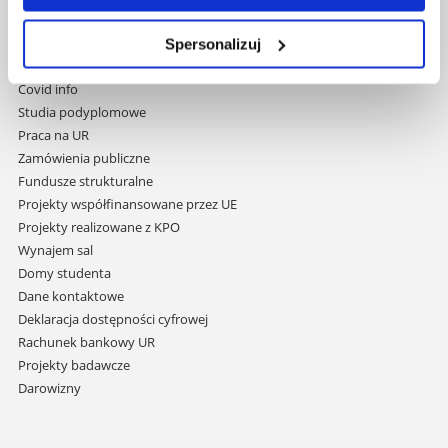
nawigację
Mapa serwisu
i
Biblioteka
Spersonalizuj
przejdź
Wydawnictwo
do
Covid info
treści
Studia podyplomowe
Praca na UR
Zamówienia publiczne
Fundusze strukturalne
Projekty współfinansowane przez UE
Projekty realizowane z KPO
Wynajem sal
Domy studenta
Dane kontaktowe
Deklaracja dostępności cyfrowej
Rachunek bankowy UR
Projekty badawcze
Darowizny