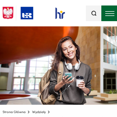
Słowa
kluczowe
Menu - górna belka
Strona Główna
Wydziały