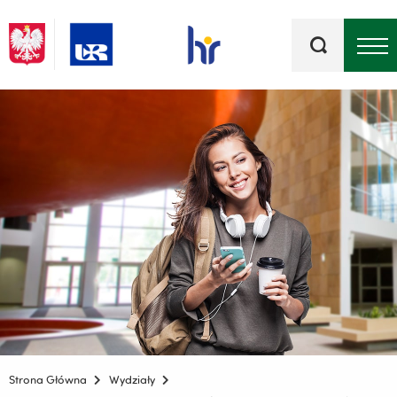
Słowa
kluczowe
Menu - górna belka
Strona Główna
Wydziały