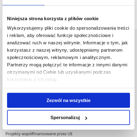
Niniejsza strona korzysta z plików cookie
Wykorzystujemy pliki cookie do spersonalizowania treści
i reklam, aby oferować funkcje społecznościowe i
Uniwersytet Rzeszowski
analizować ruch w naszej witrynie. Informacje o tym, jak
Al. Tadeusza Rejtana 16C
korzystasz z naszej witryny, udostępniamy partnerom
35-959 Rzeszów
społecznościowym, reklamowym i analitycznym.
Partnerzy mogą połączyć te informacje z innymi danymi
Pomiń
Polityka prywatności
otrzymanymi od Ciebie lub uzyskanymi podczas
nawigację
Mapa serwisu
korzystania z ich usług.
i
Biblioteka
przejdź
Wydawnictwo
do
Covid info
Zezwól na wszystkie
treści
Studia podyplomowe
Praca na UR
Spersonalizuj
Zamówienia publiczne
Fundusze strukturalne
Projekty współfinansowane przez UE