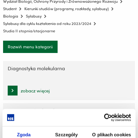
Wydział Biologii, Ochrony Przyrody i Zrównoważonego Rozwoju
Student
Kierunki studiów (programy, rozkłady, sylabusy)
Biologia
Sylabusy
Sylabusy dla cyklu kształcenia od roku 2023/2024
Studia II stopnia/stacjonarne
Rozwiń menu kategorii
Pomiń
nawigację
Diagnostyka molekularna
i
przejdź
do
zobacz więcej
treści
Monitoring środowiska
zobacz więcej
Zgoda
Szczegóły
O plikach cookies