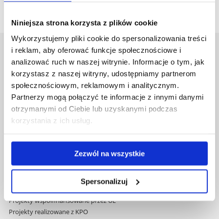
Niniejsza strona korzysta z plików cookie
Wykorzystujemy pliki cookie do spersonalizowania treści
i reklam, aby oferować funkcje społecznościowe i
Uniwersytet Rzeszowski
analizować ruch w naszej witrynie. Informacje o tym, jak
Al. Tadeusza Rejtana 16C
korzystasz z naszej witryny, udostępniamy partnerom
35-959 Rzeszów
społecznościowym, reklamowym i analitycznym.
Partnerzy mogą połączyć te informacje z innymi danymi
Pomiń
Polityka prywatności
otrzymanymi od Ciebie lub uzyskanymi podczas
nawigację
Mapa serwisu
i
korzystania z ich usług.
Biblioteka
przejdź
Wydawnictwo
do
Covid info
treści
Zezwól na wszystkie
Studia podyplomowe
Praca na UR
Zamówienia publiczne
Spersonalizuj
Fundusze strukturalne
Projekty współfinansowane przez UE
Projekty realizowane z KPO