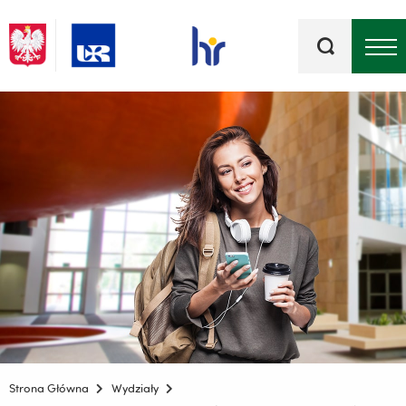
Słowa
kluczowe
Menu - górna belka
Strona Główna
Wydziały