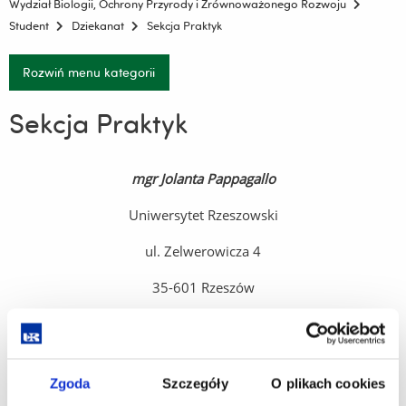
Wydział Biologii, Ochrony Przyrody i Zrównoważonego Rozwoju
Student
Dziekanat
Sekcja Praktyk
Rozwiń menu kategorii
Sekcja Praktyk
mgr Jolanta Pappagallo
Uniwersytet Rzeszowski
ul. Zelwerowicza 4
35-601 Rzeszów
bud. D9, pok. 436
telefon:
+48 17 785 5436
Zgoda
Szczegóły
O plikach cookies
e-mail:
jpappagallo@ur.edu.pl