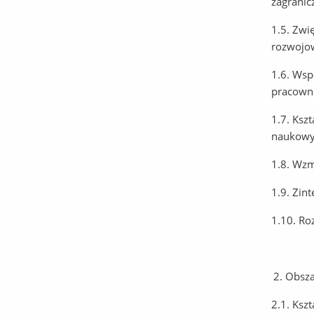
zagranic
1.5. Zwi
rozwojo
1.6. Wsp
pracown
1.7. Ksz
naukowy
1.8. Wzm
1.9. Zin
1.10. Ro
Obsza
2.1. Ksz