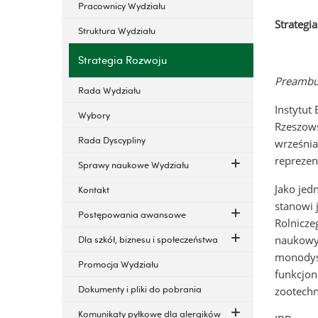
Pracownicy Wydziału
Strategi
Struktura Wydziału
Strategia Rozwoju
Preambu
Rada Wydziału
Instytut
Wybory
Rzeszows
Rada Dyscypliny
września
reprezen
Sprawy naukowe Wydziału
Jako jed
Kontakt
stanowi 
Postępowania awansowe
Rolnicze
naukowyc
Dla szkół, biznesu i społeczeństwa
monodysc
Promocja Wydziału
funkcjon
Dokumenty i pliki do pobrania
zootechn
Komunikaty pyłkowe dla alergików