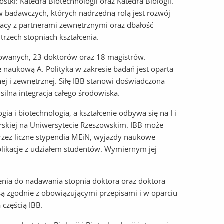
tki: Katedra Biotechnologii oraz Katedra Biologii.
 badawczych, których nadrzędną rolą jest rozwój
racy z partnerami zewnętrznymi oraz dbałość
rzech stopniach kształcenia.
itowanych, 23 doktorów oraz 18 magistrów.
 naukową A. Polityka w zakresie badań jest oparta
ej i zewnętrznej. Siłę IBB stanowi doświadczona
ilna integracja całego środowiska.
ia i biotechnologia, a kształcenie odbywa się na I i
torskiej na Uniwersytecie Rzeszowskim. IBB może
przez liczne stypendia MEiN, wyjazdy naukowe
likacje z udziałem studentów. Wymiernym jej
enia do nadawania stopnia doktora oraz doktora
ą zgodnie z obowiązującymi przepisami i w oparciu
 częścią IBB.