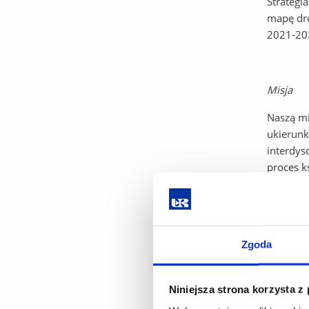
Strategi
mapę dro
2021-203
Misja
Naszą mi
ukierunk
interdys
proces k
Wizja
Zgoda
Osiągnię
o wysoki
wykształ
Niniejsza strona korzysta z
badawczy