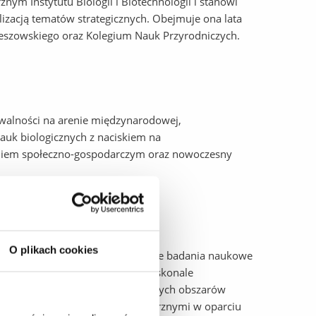
ym Instytutu Biologii i Biotechnologii i stanowi
izacją tematów strategicznych. Obejmuje ona lata
zeszowskiego oraz Kolegium Nauk Przyrodniczych.
awalności na arenie międzynarodowej,
uk biologicznych z naciskiem na
eniem społeczno-gospodarczym oraz nowoczesny
O plikach cookies
i na świecie opartej o innowacyjne badania naukowe
ostarczającym kompetentnej i doskonale
twieranie nowych interdyscyplinarnych obszarów
gospodarczymi partnerami zewnętrznymi w oparciu