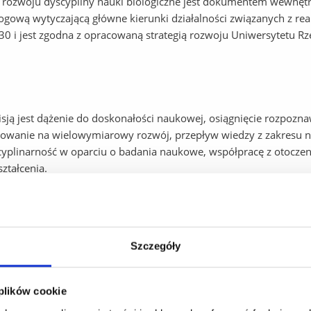
a rozwoju dyscypliny nauki biologiczne jest dokumentem wewnętrzn
gową wytyczającą główne kierunki działalności związanych z real
0 i jest zgodna z opracowaną strategią rozwoju Uniwersytetu R
sją jest dążenie do doskonałości naukowej, osiągnięcie rozpozn
owanie na wielowymiarowy rozwój, przepływ wiedzy z zakresu na
cyplinarność w oparciu o badania naukowe, współpracę z otocz
ształcenia.
Szczegóły
cie przez IBB w dyscyplinie nauk biologicznych rozpoznawalnośc
m potencjale komercjalizacyjnym i oddziaływaniu społecznym d
conej kadry specjalistów w zakresie biologii i biotechnologii. O
 plików cookie
ch integrujących zespoły badawcze oraz tworzenie klastrów z 