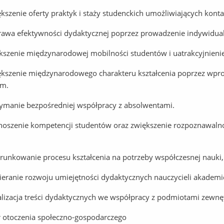
ększenie oferty praktyk i staży studenckich umożliwiających kon
rawa efektywności dydaktycznej poprzez prowadzenie indywiduali
kszenie międzynarodowej mobilności studentów i uatrakcyjnienie
ększenie międzynarodowego charakteru kształcenia poprzez wp
im.
zymanie bezpośredniej współpracy z absolwentami.
noszenie kompetencji studentów oraz zwiększenie rozpoznawalnoś
erunkowanie procesu kształcenia na potrzeby współczesnej nauki, 
ieranie rozwoju umiejętności dydaktycznych nauczycieli akademi
alizacja treści dydaktycznych we współpracy z podmiotami zewnę
 otoczenia społeczno-gospodarczego