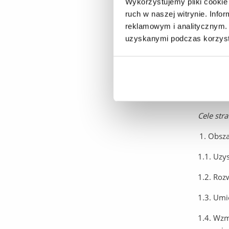
Wykorzystujemy pliki cookie 
o nauki 
ruch w naszej witrynie. Inf
skoordyn
reklamowym i analitycznym. 
i zwięks
uzyskanymi podczas korzysta
Realizac
wiodąceg
potencja
Cele stra
Obsza
1.1. Uzy
1.2. Roz
1.3. Umi
1.4. Wzm