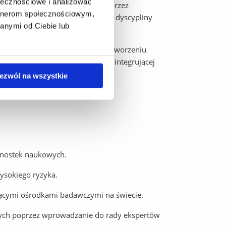
ołecznościowe i analizować
 silnego umiędzynarodowienia poprzez
artnerom społecznościowym,
i zagranicznymi z radą naukową dyscypliny
anymi od Ciebie lub
owej.
ki biologicznej, polegającej na stworzeniu
 dla teranostyki skupiającej i integrującej
nych.
ezwól na wszystkie
ednostek naukowych.
ysokiego ryzyka.
ącymi ośrodkami badawczymi na świecie.
nych poprzez wprowadzanie do rady ekspertów