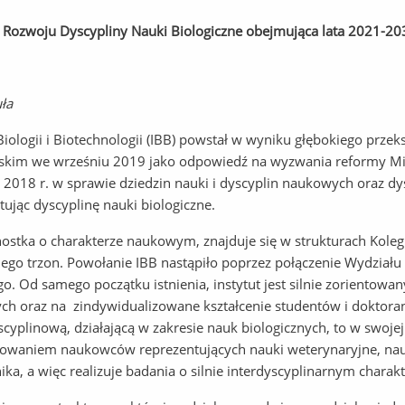
a Rozwoju Dyscypliny Nauki Biologiczne obejmująca lata 2021-20
ła
 Biologii i Biotechnologii (IBB) powstał w wyniku głębokiego prze
kim we wrześniu 2019 jako odpowiedź na wyzwania reformy Mini
 2018 r. w sprawie dziedzin nauki i dyscyplin naukowych oraz dy
tując dyscyplinę nauki biologiczne.
nostka o charakterze naukowym, znajduje się w strukturach Kole
jego trzon. Powołanie IBB nastąpiło poprzez połączenie Wydziału 
go. Od samego początku istnienia, instytut jest silnie zoriento
h oraz na zindywidualizowane kształcenie studentów i doktoran
yplinową, działającą w zakresie nauk biologicznych, to w swoje
owaniem naukowców reprezentujących nauki weterynaryjne, nauk
ika, a więc realizuje badania o silnie interdyscyplinarnym charakt