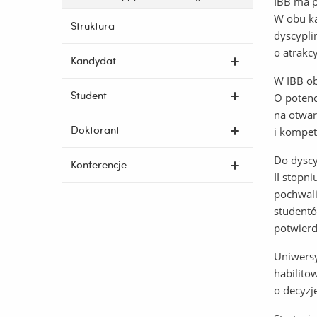
IBB ma p
W obu ka
Struktura
dyscypli
o atrakc
Kandydat
W IBB ob
Student
O potenc
na otwar
Doktorant
i kompet
Do dyscy
Konferencje
II stopn
pochwali
studentó
potwierd
Uniwersy
habilito
o decyzj